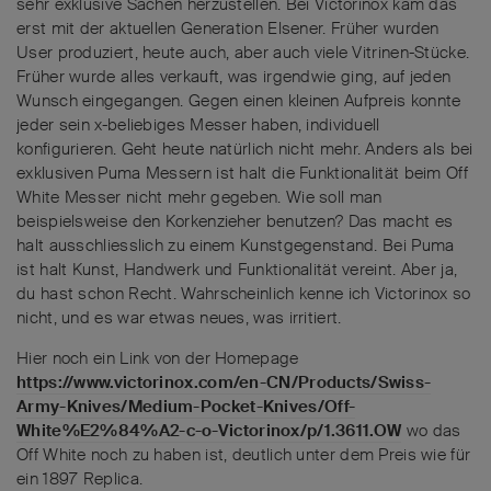
sehr exklusive Sachen herzustellen. Bei Victorinox kam das
erst mit der aktuellen Generation Elsener. Früher wurden
User produziert, heute auch, aber auch viele Vitrinen-Stücke.
Früher wurde alles verkauft, was irgendwie ging, auf jeden
Wunsch eingegangen. Gegen einen kleinen Aufpreis konnte
jeder sein x-beliebiges Messer haben, individuell
konfigurieren. Geht heute natürlich nicht mehr. Anders als bei
exklusiven Puma Messern ist halt die Funktionalität beim Off
White Messer nicht mehr gegeben. Wie soll man
beispielsweise den Korkenzieher benutzen? Das macht es
halt ausschliesslich zu einem Kunstgegenstand. Bei Puma
ist halt Kunst, Handwerk und Funktionalität vereint. Aber ja,
du hast schon Recht. Wahrscheinlich kenne ich Victorinox so
nicht, und es war etwas neues, was irritiert.
Hier noch ein Link von der Homepage
https://www.victorinox.com/en-CN/Products/Swiss-
Army-Knives/Medium-Pocket-Knives/Off-
White%E2%84%A2-c-o-Victorinox/p/1.3611.OW
wo das
Off White noch zu haben ist, deutlich unter dem Preis wie für
ein 1897 Replica.