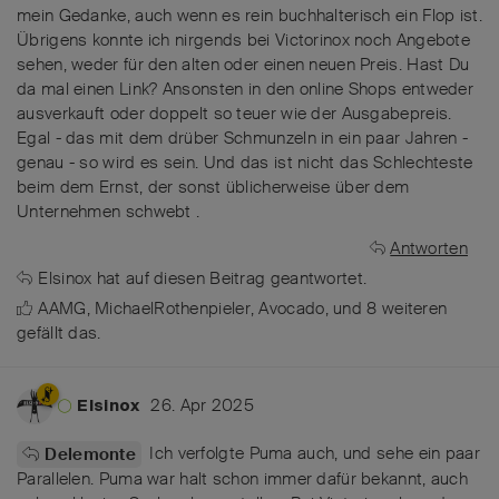
mein Gedanke, auch wenn es rein buchhalterisch ein Flop ist.
Übrigens konnte ich nirgends bei Victorinox noch Angebote
sehen, weder für den alten oder einen neuen Preis. Hast Du
da mal einen Link? Ansonsten in den online Shops entweder
ausverkauft oder doppelt so teuer wie der Ausgabepreis.
Egal - das mit dem drüber Schmunzeln in ein paar Jahren -
genau - so wird es sein. Und das ist nicht das Schlechteste
beim dem Ernst, der sonst üblicherweise über dem
Unternehmen schwebt .
Antworten
Elsinox
hat
auf diesen Beitrag geantwortet.
AAMG
,
MichaelRothenpieler
,
Avocado
, und
8
weiteren
gefällt das
.
26. Apr 2025
Elsinox
Ich verfolgte Puma auch, und sehe ein paar
Delemonte
Parallelen. Puma war halt schon immer dafür bekannt, auch