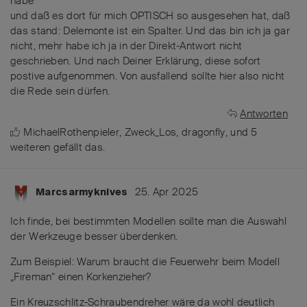
habe
und daß es dort für mich OPTISCH so ausgesehen hat, daß
das stand: Delemonte ist ein Spalter. Und das bin ich ja gar
nicht, mehr habe ich ja in der Direkt-Antwort nicht
geschrieben. Und nach Deiner Erklärung, diese sofort
postive aufgenommen. Von ausfallend sollte hier also nicht
die Rede sein dürfen.
Antworten
MichaelRothenpieler
,
Zweck_Los
,
dragonfly
, und
5
weiteren
gefällt das
.
25. Apr 2025
Marcsarmyknives
Ich finde, bei bestimmten Modellen sollte man die Auswahl
der Werkzeuge besser überdenken.
Zum Beispiel: Warum braucht die Feuerwehr beim Modell
„Fireman“ einen Korkenzieher?
Ein Kreuzschlitz-Schraubendreher wäre da wohl deutlich