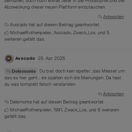
bemühen, doch noch etwas tiefer in die Philosophie und die
Abzweckung dieser neuen Plattform einzutauchen.
Antworten
Avocado
hat
auf diesen Beitrag geantwortet.
MichaelRothenpieler
,
Avocado
,
Zweck_Los
, und
5
weiteren
gefällt das
.
25. Apr 2025
Avocado
Du bist doch kein spalter…das Messer um
Delemonte
das es hier geht… es spalten sich die Meinungen. Da hast
du was komplett falsch verstanden
Antworten
Delemonte
hat
auf diesen Beitrag geantwortet.
MichaelRothenpieler
,
1991
,
Zweck_Los
, und
6
weiteren
gefällt das
.