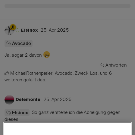
25. Apr 2025
Elsinox
Avocado
Ja, sogar 2 davon
Antworten
MichaelRothenpieler
,
Avocado
,
Zweck_Los
, und
6
weiteren
gefällt das
.
25. Apr 2025
Delemonte
So ganz verstehe ich die Abneigung gegen
Elsinox
dieses
Messer nicht. Für mich ist es eines der interessantesten
Projekte, die