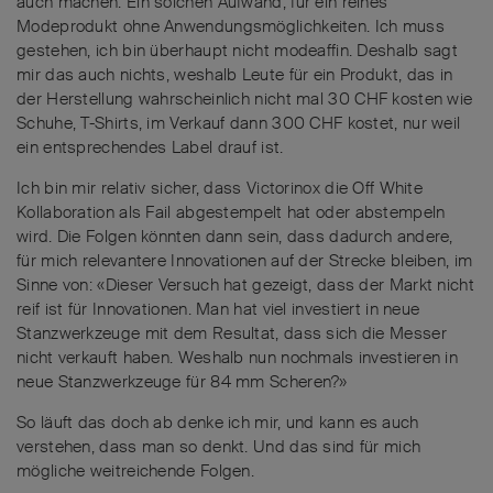
auch machen. Ein solchen Aufwand, für ein reines
Modeprodukt ohne Anwendungsmöglichkeiten. Ich muss
gestehen, ich bin überhaupt nicht modeaffin. Deshalb sagt
mir das auch nichts, weshalb Leute für ein Produkt, das in
der Herstellung wahrscheinlich nicht mal 30 CHF kosten wie
Schuhe, T-Shirts, im Verkauf dann 300 CHF kostet, nur weil
ein entsprechendes Label drauf ist.
Ich bin mir relativ sicher, dass Victorinox die Off White
Kollaboration als Fail abgestempelt hat oder abstempeln
wird. Die Folgen könnten dann sein, dass dadurch andere,
für mich relevantere Innovationen auf der Strecke bleiben, im
Sinne von: «Dieser Versuch hat gezeigt, dass der Markt nicht
reif ist für Innovationen. Man hat viel investiert in neue
Stanzwerkzeuge mit dem Resultat, dass sich die Messer
nicht verkauft haben. Weshalb nun nochmals investieren in
neue Stanzwerkzeuge für 84 mm Scheren?»
So läuft das doch ab denke ich mir, und kann es auch
verstehen, dass man so denkt. Und das sind für mich
mögliche weitreichende Folgen.