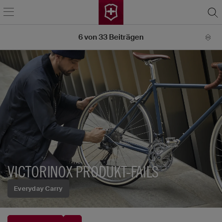
6
von
33
Beiträgen
VICTORINOX PRODUKT-FAILS
Everyday Carry