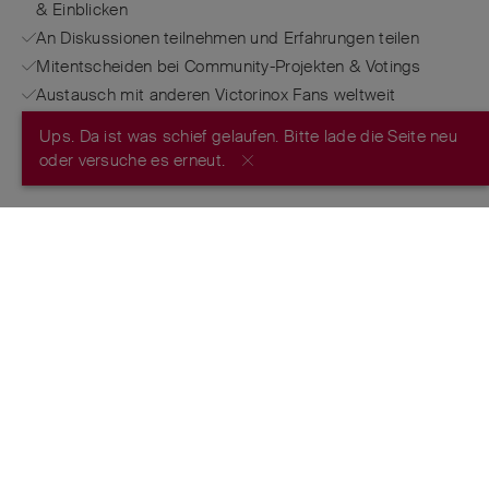
& Einblicken
An Diskussionen teilnehmen und Erfahrungen teilen
Mitentscheiden bei Community-Projekten & Votings
Austausch mit anderen Victorinox Fans weltweit
Ups. Da ist was schief gelaufen. Bitte lade die Seite neu
JETZT REGISTRIEREN
oder versuche es erneut.
FROM THE MAKERS OF THE ORIGINAL
SWISS ARMY KNIFE
™