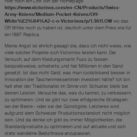
Hier noch ein Link von der Homepage
https://www.victorinox.com/en-CN/Products/Swiss-
Army-Knives/Medium-Pocket-Knives/Off-
White%E2%84%A2-c-o-Victorinox/p/1.3611.OW
wo das
Off White noch zu haben ist, deutlich unter dem Preis wie für
ein 1897 Replica.
Meine Angst ist ehrlich gesagt die, dass ich nicht weiss, wie
viele solcher Projekte sich Victorinox leisten kann. Der
Versuch, auf dem Kleidungsmarkt Fuss zu fassen
beispielsweise, scheiterte, und hat Millionen in den Sand
gesetzt. Ist das nicht Geld, was man rückblickend besser in
Innovation der Taschenmesserlinien investiert hätte? Ich bin
halt eher der Traditionalist im Sinne von: Schuster, bleib bei
deinen Leisten. Versuche das, was du kannst, zu verbessern,
zu optimieren. Und es gibt nur zwei erfolgreiche Strategien:
sei der Beste - oder sei der Günstigste. Letzteres wird
aufgrund dem Schweizer Produktionsstandort nicht möglich
sein. Und da denke ich gibt es immer Möglichkeiten, die
Standardprodukte zu optimieren und auf aktuelle und sich
stets wandelne Bedürfnisse anzupassen.