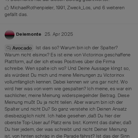
MichaelRothenpieler
,
1991
,
Zweck_Los
, und
6
weiteren
gefällt das
.
25. Apr 2025
Delemonte
Ist das so? Warum bin ich der Spalter?
Avocado
Warum nicht elsinox? Es ist eine von Victorinox geschaffene
Plattform, auf der ich etwas Positives über die Firma
schreibe. Wen spalte ich wo? Und Deine Aussage klingt so,
als würdest Du mich und meine Meinungen zu Victorinox
vollumfänglich kennen. Dabei kennen wir uns gar nicht. Wo
wird hier was von wem wie gespalten? Ich meine, es war ein
sachlicher, meine Meinung widerspiegelnder Beitrag. Diese
Meinung mußt Du ja nicht teilen. Aber warum bin ich der
Spalter und nicht Du? So ganz verstehe ich Deinen Ansatz
diesbezüglich nicht. Ich habe gesehen ,daß Du hier der
oberste Top-User auf Platz eins bist. Kommt das daher, daß
Du hier jedem, der was schreibt und nicht Deiner Meinung
ist, von hinten schräg in die Parade fährst? Ist das der Sinn