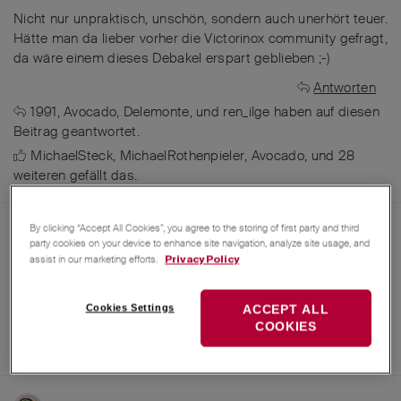
Nicht nur unpraktisch, unschön, sondern auch unerhört teuer.
Hätte man da lieber vorher die Victorinox community gefragt,
da wäre einem dieses Debakel erspart geblieben ;-)
Antworten
1991
,
Avocado
,
Delemonte
, und
ren_ilge
haben
auf diesen
Beitrag geantwortet.
MichaelSteck
,
MichaelRothenpieler
,
Avocado
, und
28
weiteren
gefällt das
.
By clicking “Accept All Cookies”, you agree to the storing of first party and third
25. Apr 2025
1991
party cookies on your device to enhance site navigation, analyze site usage, and
assist in our marketing efforts.
Privacy Policy
ja das ist so
Elsinox
Antworten
Cookies Settings
ACCEPT ALL
COOKIES
MichaelRothenpieler
,
Avocado
,
Zweck_Los
, und
5
weiteren
gefällt das
.