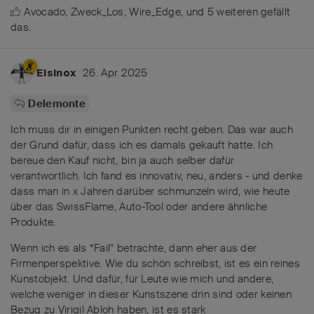
Avocado
,
Zweck_Los
,
Wire_Edge
, und
5
weiteren
gefällt
das
.
26. Apr 2025
Elsinox
Delemonte
Ich muss dir in einigen Punkten recht geben. Das war auch
der Grund dafür, dass ich es damals gekauft hatte. Ich
bereue den Kauf nicht, bin ja auch selber dafür
verantwortlich. Ich fand es innovativ, neu, anders - und denke
dass man in x Jahren darüber schmunzeln wird, wie heute
über das SwissFlame, Auto-Tool oder andere ähnliche
Produkte.
Wenn ich es als *Fail" betrachte, dann eher aus der
Firmenperspektive. Wie du schön schreibst, ist es ein reines
Kunstobjekt. Und dafür, für Leute wie mich und andere,
welche weniger in dieser Kunstszene drin sind oder keinen
Bezug zu Virigil Abloh haben, ist es stark