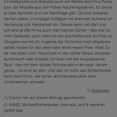
ich beobachte zum Beispiel auch am Rande die Firma Puma,
bzw. die Modelle aus den frühen Nachkriegsjahren, für die es
ja viele Sammler und viel Nachfrage gibt. Da sind teilweise
Sachen dabei, in winzigen Auflagen mit enormen Aufwand an
Verzierung und Handarbeit etc. Sowas kann und darf und
soll eine große Firma auch mal machen dürfen - das war so
mein Gedanke, auch wenn es rein buchhalterisch ein Flop ist.
Übrigens konnte ich nirgends bei Victorinox noch Angebote
sehen, weder für den alten oder einen neuen Preis. Hast Du
da mal einen Link? Ansonsten in den online Shops entweder
ausverkauft oder doppelt so teuer wie der Ausgabepreis.
Egal - das mit dem drüber Schmunzeln in ein paar Jahren -
genau - so wird es sein. Und das ist nicht das Schlechteste
beim dem Ernst, der sonst üblicherweise über dem
Unternehmen schwebt .
Antworten
Elsinox
hat
auf diesen Beitrag geantwortet.
AAMG
,
MichaelRothenpieler
,
Avocado
, und
8
weiteren
gefällt das
.