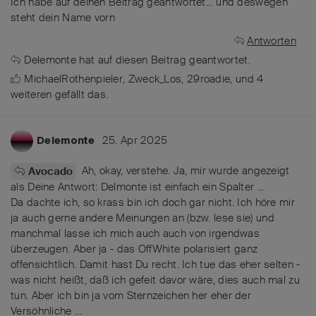
Ich habe auf deinen Beitrag geantwortet… und deswegen
steht dein Name vorn
Antworten
Delemonte
hat
auf diesen Beitrag geantwortet.
MichaelRothenpieler
,
Zweck_Los
,
29roadie
, und
4
weiteren
gefällt das
.
25. Apr 2025
Delemonte
Ah, okay, verstehe. Ja, mir wurde angezeigt
Avocado
als Deine Antwort: Delmonte ist einfach ein Spalter ...
Da dachte ich, so krass bin ich doch gar nicht. Ich höre mir
ja auch gerne andere Meinungen an (bzw. lese sie) und
manchmal lasse ich mich auch auch von irgendwas
überzeugen. Aber ja - das OffWhite polarisiert ganz
offensichtlich. Damit hast Du recht. Ich tue das eher selten -
was nicht heißt, daß ich gefeit davor wäre, dies auch mal zu
tun. Aber ich bin ja vom Sternzeichen her eher der
Versöhnliche ...