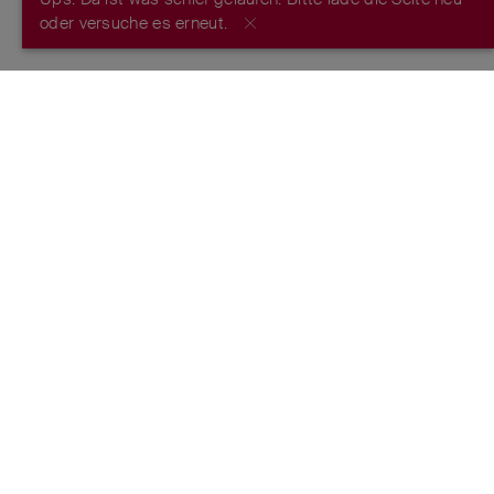
JETZT REGISTRIEREN
oder versuche es erneut.
FROM THE MAKERS OF THE ORIGINAL
SWISS ARMY KNIFE
™
ESTABLISHED 1884
FOLGE UNS
Nutzungsbedingungen
Datenschutzrichtlinie
Impressum
Markenschutz
Netiquette
Cookie-Center
Intern