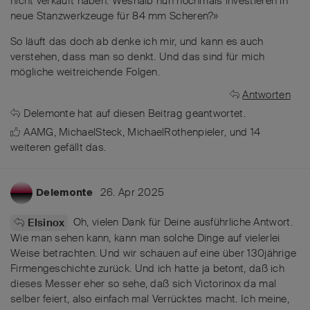
nicht verkauft haben. Weshalb nun nochmals investieren in
neue Stanzwerkzeuge für 84 mm Scheren?»
So läuft das doch ab denke ich mir, und kann es auch
verstehen, dass man so denkt. Und das sind für mich
mögliche weitreichende Folgen.
Antworten
Delemonte
hat
auf diesen Beitrag geantwortet.
AAMG
,
MichaelSteck
,
MichaelRothenpieler
, und
14
weiteren
gefällt das
.
26. Apr 2025
Delemonte
Oh, vielen Dank für Deine ausführliche Antwort.
Elsinox
Wie man sehen kann, kann man solche Dinge auf vielerlei
Weise betrachten. Und wir schauen auf eine über 130jährige
Firmengeschichte zurück. Und ich hatte ja betont, daß ich
dieses Messer eher so sehe, daß sich Victorinox da mal
selber feiert, also einfach mal Verrücktes macht. Ich meine,