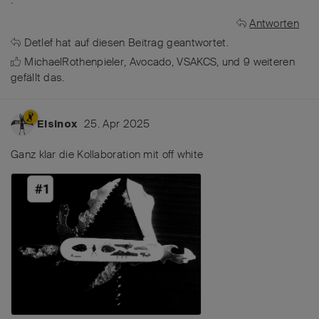
Antworten
Detlef
hat
auf diesen Beitrag geantwortet.
MichaelRothenpieler
,
Avocado
,
VSAKCS
, und
9
weiteren
gefällt das
.
25. Apr 2025
Elsinox
Ganz klar die Kollaboration mit off white