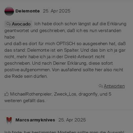
25. Apr 2025
Delemonte
Ich habe doch schon längst auf die Erklärung
Avocado
geantwortet und geschrieben, daß ich es nun verstanden
habe
und daß es dort für mich OPTISCH so ausgesehen hat, daß
das stand: Delemonte ist ein Spalter. Und das bin ich ja gar
nicht, mehr habe ich ja in der Direkt-Antwort nicht
geschrieben. Und nach Deiner Erklärung, diese sofort
postive aufgenommen. Von ausfallend sollte hier also nicht
die Rede sein dürfen.
Antworten
MichaelRothenpieler
,
Zweck_Los
,
dragonfly
, und
5
weiteren
gefällt das
.
25. Apr 2025
Marcsarmyknives
Ich finde, bei bestimmten Modellen sollte man die Auswahl