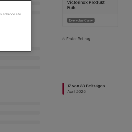
Victorinox Produkt-
Fails
 to enhance site
Everyday Carry
Erster Beitrag
17
von
33
Beiträgen
April 2025