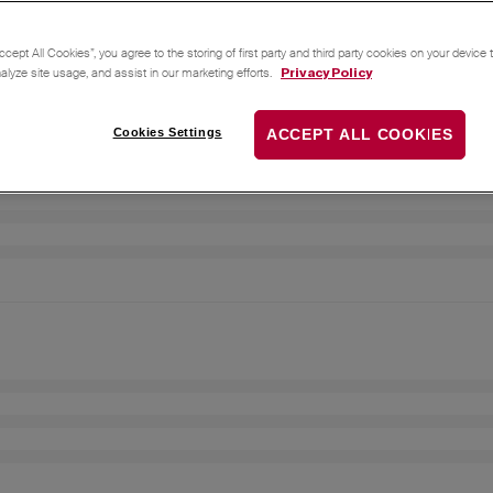
ccept All Cookies”, you agree to the storing of first party and third party cookies on your device
nalyze site usage, and assist in our marketing efforts.
Privacy Policy
Cookies Settings
ACCEPT ALL COOKIES