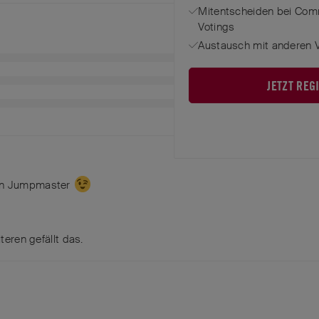
Mitentscheiden bei Com
Votings
Austausch mit anderen V
JETZT REG
nn Jumpmaster
teren
gefällt das
.