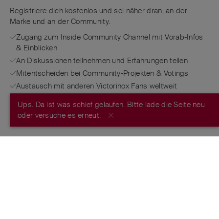
Registriere dich kostenlos und sei näher dran, an der
Marke und an der Community.
Zugang zum Inside Community Channel mit Vorab-Infos
& Einblicken
An Diskussionen teilnehmen und Erfahrungen teilen
Mitentscheiden bei Community-Projekten & Votings
Austausch mit anderen Victorinox Fans weltweit
Ups. Da ist was schief gelaufen. Bitte lade die Seite neu
JETZT REGISTRIEREN
oder versuche es erneut.