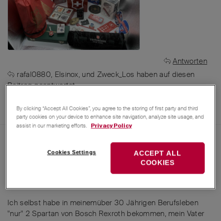
Antworten
rafal0880
,
Elsinox
, und
Zweck_Los
haben
auf diesen
Beitrag geantwortet.
cemech
,
MichaelRothenpieler
,
Claudius
, und
27
weiteren
gefällt das
.
By clicking “Accept All Cookies”, you agree to the storing of first party and third
party cookies on your device to enhance site navigation, analyze site usage, and
assist in our marketing efforts.
Privacy Policy
27. Apr 2025
MichaelRothenpieler
Cookies Settings
ACCEPT ALL
Karten, Aufkleber und Schlüsselanhänger… aber viel geiler
COOKIES
waren die Zeiten, als es noch SAK's als Werbegeschenke
gab
Ich selbst habe in meinemüber 30 Jährigen Berufsleben
"nur" 2 Spartan von Bosch Rexroth bekommen, mein Vater