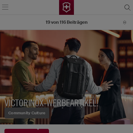
19
von
116
Beiträgen
VICTORINOX-WERBEARTIKEL!
Community Culture