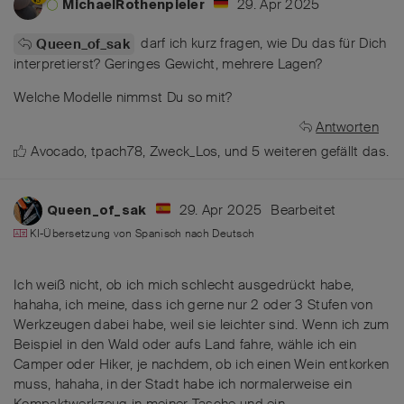
29. Apr 2025
MichaelRothenpieler
darf ich kurz fragen, wie Du das für Dich
Queen_of_sak
interpretierst? Geringes Gewicht, mehrere Lagen?
Welche Modelle nimmst Du so mit?
Antworten
Avocado
,
tpach78
,
Zweck_Los
, und
5
weiteren
gefällt das
.
29. Apr 2025
Bearbeitet
Queen_of_sak
KI-Übersetzung von
Spanisch
nach
Deutsch
Ich weiß nicht, ob ich mich schlecht ausgedrückt habe,
hahaha, ich meine, dass ich gerne nur 2 oder 3 Stufen von
Werkzeugen dabei habe, weil sie leichter sind. Wenn ich zum
Beispiel in den Wald oder aufs Land fahre, wähle ich ein
Camper oder Hiker, je nachdem, ob ich einen Wein entkorken
muss, hahaha, in der Stadt habe ich normalerweise ein