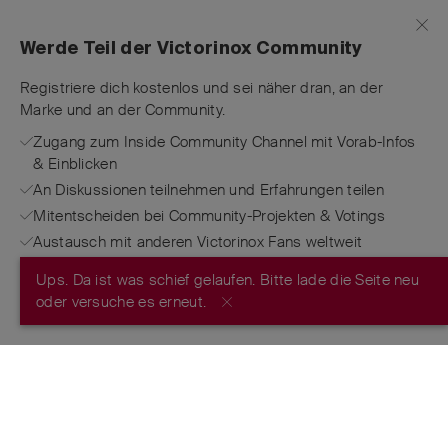
Werde Teil der Victorinox Community
Registriere dich kostenlos und sei näher dran, an der
Marke und an der Community.
Zugang zum Inside Community Channel mit Vorab-Infos
& Einblicken
An Diskussionen teilnehmen und Erfahrungen teilen
Mitentscheiden bei Community-Projekten & Votings
Austausch mit anderen Victorinox Fans weltweit
Ups. Da ist was schief gelaufen. Bitte lade die Seite neu
JETZT REGISTRIEREN
oder versuche es erneut.