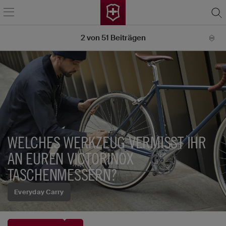
2
von
51
Beiträgen
WELCHES WERKZEUG VERMISST IHR
AN EUREN VICTORINOX
TASCHENMESSERN?
Everyday Carry