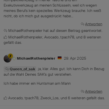
Kompaktwerkzeug in meiner Tasche und ein
Exekutivwerkzeug an meinen Schlüsseln, weil ich wegen
meines Berufs kein spezielles Werkzeug brauche. Ich weiß
nicht, ob ich mich gut ausgedrückt habe...
Antworten
MichaelRothenpieler
hat
auf diesen Beitrag geantwortet.
MichaelRothenpieler
,
Avocado
,
tpach78
, und
8
weiteren
gefällt das
.
29. Apr 2025
MichaelRothenpieler
ja, klar. Alles gut. Ich kann Dich in Bezug
Queen_of_sak
auf die Wahl Deines SAK's gut verstehen.
Ich habe immer ein Huntsman am Mann
Antworten
Avocado
,
tpach78
,
Zweck_Los
, und
6
weiteren
gefällt das
.