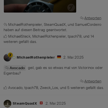
Antworten
MichaelRothenpieler
,
SteamQuadX
, und
SamuelCordeiro
haben
auf diesen Beitrag geantwortet.
MichaelSteck
,
MichaelRothenpieler
,
tpach78
, und
14
weiteren
gefällt das
.
2. Mai 2025
MichaelRothenpieler
geil, gab es so etwas mal von Victorinox oder
Avocado
Eigenbau?
Antworten
Avocado
,
tpach78
,
Zweck_Los
, und
5
weiteren
gefällt das
.
2. Mai 2025
SteamQuadX