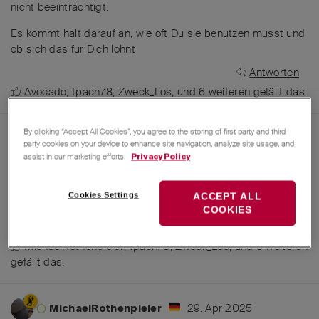
nicht beeinträchtigt.
Es kommt halt darauf an, wie oft Du sie benutzen musst und
ob sich das für Dich lohnt
Antworten
Avocado
,
tpach78
,
Zweck_Los
, und
6
weiteren
gefällt das
.
By clicking “Accept All Cookies”, you agree to the storing of first party and third
29. Apr 2025
Avocado
party cookies on your device to enhance site navigation, analyze site usage, and
assist in our marketing efforts.
Privacy Policy
Es gibt sogar eine so spitze Pinzette, war aber damals von
den Wenger Modellen zur Hilfe für Uhrmacher
Cookies Settings
ACCEPT ALL
Antworten
COOKIES
MichaelRothenpieler
hat
auf diesen Beitrag geantwortet.
MichaelRothenpieler
,
tpach78
,
Zweck_Los
, und
6
weiteren
gefällt das
.
29. Apr 2025
MichaelRothenpieler