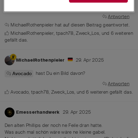
den Wenger Modellen zur Hilfe für Uhrmacher
Antworten
MichaelRothenpieler
hat
auf diesen Beitrag geantwortet.
MichaelRothenpieler
,
tpach78
,
Zweck_Los
, und
6
weiteren
gefällt das
.
29. Apr 2025
MichaelRothenpieler
hast Du ein Bild davon?
Avocado
Antworten
Avocado
,
tpach78
,
Zweck_Los
, und
6
weiteren
gefällt das
.
29. Apr 2025
Emesserhandwerk
Den alten Phillips der noch ne Feile dran hatte.
Was auch mal schön wäre wäre ne kleine gabel.