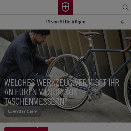
19
von
51
Beiträgen
WELCHES WERKZEUG VERMISST IHR
AN EUREN VICTORINOX
TASCHENMESSERN?
Everyday Carry