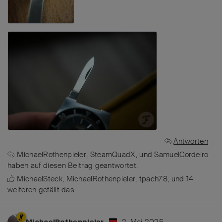
Antworten
MichaelRothenpieler
,
SteamQuadX
, und
SamuelCordeiro
haben
auf diesen Beitrag geantwortet.
MichaelSteck
,
MichaelRothenpieler
,
tpach78
, und
14
weiteren
gefällt das
.
2. Mai 2025
MichaelRothenpieler