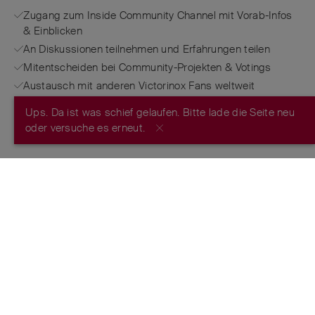
Zugang zum Inside Community Channel mit Vorab-Infos
& Einblicken
An Diskussionen teilnehmen und Erfahrungen teilen
Mitentscheiden bei Community-Projekten & Votings
Austausch mit anderen Victorinox Fans weltweit
Ups. Da ist was schief gelaufen. Bitte lade die Seite neu
JETZT REGISTRIEREN
oder versuche es erneut.
FROM THE MAKERS OF THE ORIGINAL