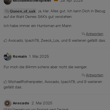
29. Apr 2025
MichaelRothenpieler
ja, klar. Alles gut. Ich kann Dich in Bezug
Queen_of_sak
auf die Wahl Deines SAK's gut verstehen.
Ich habe immer ein Huntsman am Mann
Antworten
Avocado
,
tpach78
,
Zweck_Los
, und
6
weiteren
gefällt das
.
1. Mai 2025
Romain
Für mich die 84mm schere aber nicht die wenger.
Antworten
MichaelRothenpieler
,
Avocado
,
tpach78
, und
9
weiteren
gefällt das
.
2. Mai 2025
Avocado
KI-Übersetzung von
Englisch
nach
Deutsch