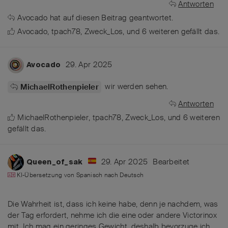
Antworten
Avocado
hat
auf diesen Beitrag geantwortet.
Avocado
,
tpach78
,
Zweck_Los
, und
6
weiteren
gefällt das
.
29. Apr 2025
Avocado
wir werden sehen.
MichaelRothenpieler
Antworten
MichaelRothenpieler
,
tpach78
,
Zweck_Los
, und
6
weiteren
gefällt das
.
29. Apr 2025
Bearbeitet
Queen_of_sak
KI-Übersetzung von
Spanisch
nach
Deutsch
Die Wahrheit ist, dass ich keine habe, denn je nachdem, was
der Tag erfordert, nehme ich die eine oder andere Victorinox
mit. Ich mag ein geringes Gewicht, deshalb bevorzuge ich