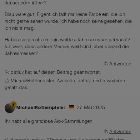
Januar oder früher?
Blau wäre gut. Eigentlich fällt mir keine Farbe ein, die ich
nicht gerne sehen würde. Ich habe noch keine gesehen, die
ich nicht mag.
Haben sie jemals ein rein weißes Jahresmesser gemacht?
Ich weiß, dass andere Messer weiß sind, aber speziell die
Jahresmesser?
Antworten
patluv
hat
auf diesen Beitrag geantwortet.
MichaelRothenpieler
,
Avocado
,
patluv
, und
5
weiteren
gefällt das
.
27. Mai 2025
MichaelRothenpieler
Ihr habt alle grandiose Alox-Sammlungen
Antworten
Avocado
,
patluv
,
29roadie
, und
4
weiteren
gefällt das
.