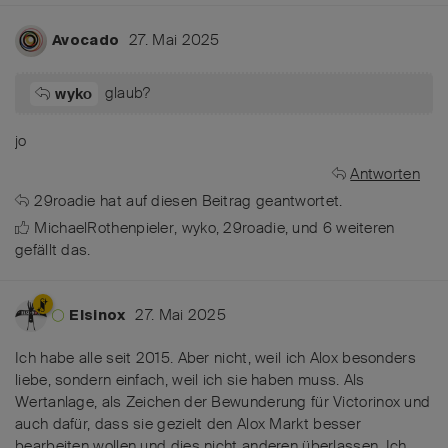
27. Mai 2025
Avocado
glaub?
wyko
jo
Antworten
29roadie
hat
auf diesen Beitrag geantwortet.
MichaelRothenpieler
,
wyko
,
29roadie
, und
6
weiteren
gefällt das
.
27. Mai 2025
Elsinox
Ich habe alle seit 2015. Aber nicht, weil ich Alox besonders
liebe, sondern einfach, weil ich sie haben muss. Als
Wertanlage, als Zeichen der Bewunderung für Victorinox und
auch dafür, dass sie gezielt den Alox Markt besser
bearbeiten wollen und dies nicht anderen überlassen. Ich