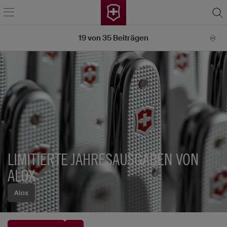
19
von
35
Beiträgen
LIMITIERTE JAHRESAUSGABEN VON
ALOX
Alox