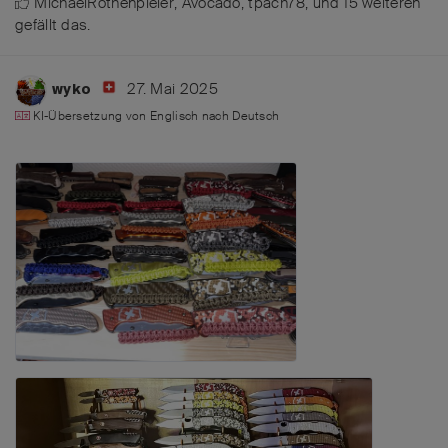
MichaelRothenpieler
,
Avocado
,
tpach78
, und
15
weiteren
gefällt das
.
27. Mai 2025
wyko
KI-Übersetzung von
Englisch
nach
Deutsch