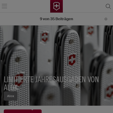
9
von
35
Beiträgen
LIMITIERTE JAHRESAUSGABEN VON
ALOX
Alox