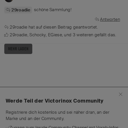
schöne Sammlung!
29roadie
Antworten
29roadie
hat
auf diesen Beitrag geantwortet.
29roadie
,
Schocky
,
EGiese
, und
3
weiteren
gefällt das
.
MEHR LADEN
Werde Teil der Victorinox Community
Registriere dich kostenlos und sei näher dran, an der
Marke und an der Community.
Zugang zum Inside Community Channel mit Vorab-Infos