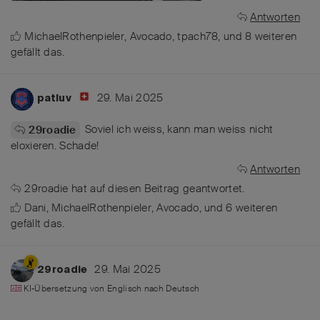
Antworten
MichaelRothenpieler
,
Avocado
,
tpach78
, und
8
weiteren
gefällt das
.
29. Mai 2025
patluv
Soviel ich weiss, kann man weiss nicht
29roadie
eloxieren. Schade!
Antworten
29roadie
hat
auf diesen Beitrag geantwortet.
Dani
,
MichaelRothenpieler
,
Avocado
, und
6
weiteren
gefällt das
.
29. Mai 2025
29roadie
KI-Übersetzung von
Englisch
nach
Deutsch