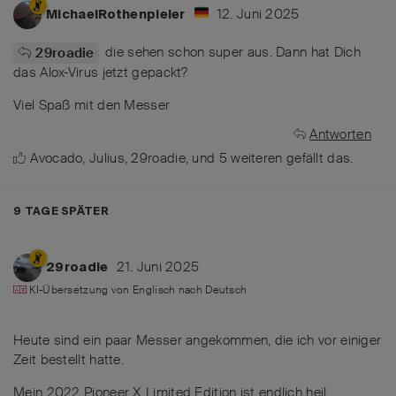
12. Juni 2025
MichaelRothenpieler
die sehen schon super aus. Dann hat Dich
29roadie
das Alox-Virus jetzt gepackt?
Viel Spaß mit den Messer
Antworten
Avocado
,
Julius
,
29roadie
, und
5
weiteren
gefällt das
.
9 TAGE
SPÄTER
21. Juni 2025
29roadie
KI-Übersetzung von
Englisch
nach
Deutsch
Heute sind ein paar Messer angekommen, die ich vor einiger
Zeit bestellt hatte.
Mein 2022 Pioneer X Limited Edition ist endlich heil