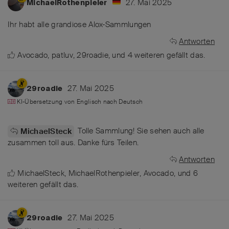
27. Mai 2025
MichaelRothenpieler
Ihr habt alle grandiose Alox-Sammlungen
Antworten
Avocado
,
patluv
,
29roadie
, und
4
weiteren
gefällt das
.
27. Mai 2025
29roadie
KI-Übersetzung von
Englisch
nach
Deutsch
Tolle Sammlung! Sie sehen auch alle
MichaelSteck
zusammen toll aus. Danke fürs Teilen.
Antworten
MichaelSteck
,
MichaelRothenpieler
,
Avocado
, und
6
weiteren
gefällt das
.
27. Mai 2025
29roadie