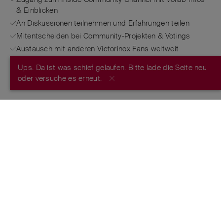
& Einblicken
An Diskussionen teilnehmen und Erfahrungen teilen
Mitentscheiden bei Community-Projekten & Votings
Austausch mit anderen Victorinox Fans weltweit
Ups. Da ist was schief gelaufen. Bitte lade die Seite neu
JETZT REGISTRIEREN
oder versuche es erneut.
FROM THE MAKERS OF THE ORIGINAL
SWISS ARMY KNIFE
™