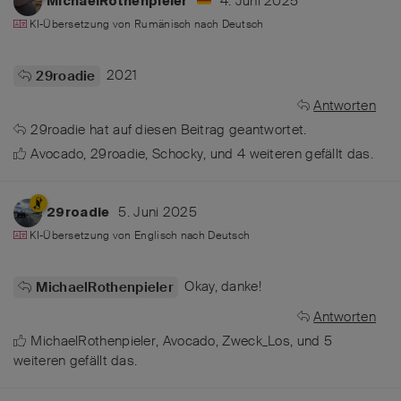
4. Juni 2025
MichaelRothenpieler
KI-Übersetzung von
Rumänisch
nach
Deutsch
2021
29roadie
Antworten
29roadie
hat
auf diesen Beitrag geantwortet.
Avocado
,
29roadie
,
Schocky
, und
4
weiteren
gefällt das
.
5. Juni 2025
29roadie
KI-Übersetzung von
Englisch
nach
Deutsch
Okay, danke!
MichaelRothenpieler
Antworten
MichaelRothenpieler
,
Avocado
,
Zweck_Los
, und
5
weiteren
gefällt das
.