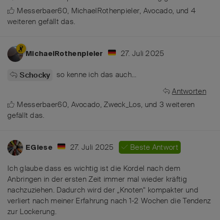
Messerbaer60
,
MichaelRothenpieler
,
Avocado
, und
4
weiteren
gefällt das
.
27. Juli 2025
MichaelRothenpieler
so kenne ich das auch…
Schocky
Antworten
Messerbaer60
,
Avocado
,
Zweck_Los
, und
3
weiteren
gefällt das
.
27. Juli 2025
Beste Antwort
EGiese
Ich glaube dass es wichtig ist die Kordel nach dem
Anbringen in der ersten Zeit immer mal wieder kräftig
nachzuziehen. Dadurch wird der „Knoten“ kompakter und
verliert nach meiner Erfahrung nach 1-2 Wochen die Tendenz
zur Lockerung.