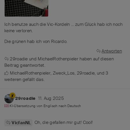
Ich benutze auch die Vic-Kordeln ... zum Glück hab ich noch
keine verloren.
Die grünen hab ich von Ricardo.
Antworten
29roadie
und
MichaelRothenpieler
haben
auf diesen
Beitrag geantwortet.
MichaelRothenpieler
,
Zweck_Los
,
29roadie
, und
3
weiteren
gefällt das
.
11. Aug 2025
29roadie
KI-Übersetzung von
Englisch
nach
Deutsch
Oh, die gefallen mir gut! Cool!
VicfanNL