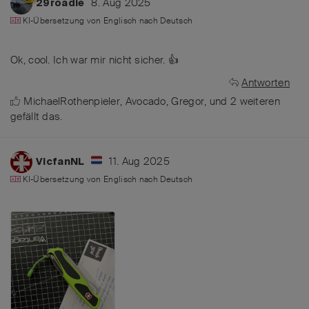
8. Aug 2025
29roadie
KI-Übersetzung von
Englisch
nach
Deutsch
Ok, cool. Ich war mir nicht sicher. 👍
Antworten
MichaelRothenpieler
,
Avocado
,
Gregor
, und
2
weiteren
gefällt das
.
11. Aug 2025
VicfanNL
KI-Übersetzung von
Englisch
nach
Deutsch