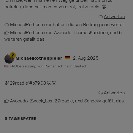
Ich finde, wenn man einen Weg gefunden hat, sich zu
befreien, dann hat man es verdient, frei zu sein. 🤓
Antworten
MichaelRothenpieler
hat
auf diesen Beitrag geantwortet.
MichaelRothenpieler
,
Avocado
,
ThomasKuederle
, und
5
weiteren
gefällt das
.
2. Aug 2025
MichaelRothenpieler
KI-Übersetzung von
Rumänisch
nach
Deutsch
@"29roadie"#p7908 🤣🤣
Antworten
Avocado
,
Zweck_Los
,
29roadie
, und
Schocky
gefällt das
.
5 TAGE
SPÄTER