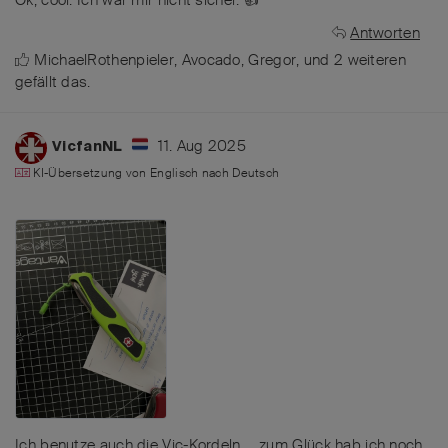
Antworten
MichaelRothenpieler
,
Avocado
,
Gregor
, und
2
weiteren
gefällt das
.
11. Aug 2025
VicfanNL
KI-Übersetzung von
Englisch
nach
Deutsch
Ich benutze auch die Vic-Kordeln ... zum Glück hab ich noch