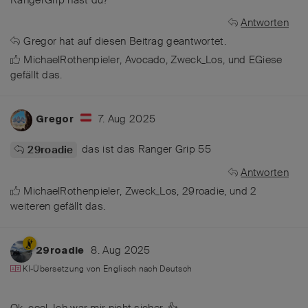
Antworten
Gregor
hat
auf diesen Beitrag geantwortet.
MichaelRothenpieler
,
Avocado
,
Zweck_Los
, und
EGiese
gefällt das
.
7. Aug 2025
Gregor
das ist das Ranger Grip 55
29roadie
Antworten
MichaelRothenpieler
,
Zweck_Los
,
29roadie
, und
2
weiteren
gefällt das
.
8. Aug 2025
29roadie
KI-Übersetzung von
Englisch
nach
Deutsch
Ok, cool. Ich war mir nicht sicher. 👍