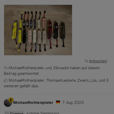
Antworten
MichaelRothenpieler
und
29roadie
haben
auf diesen
Beitrag geantwortet.
MichaelRothenpieler
,
ThomasKuederle
,
Zweck_Los
, und
5
weiteren
gefällt das
.
7. Aug 2025
MichaelRothenpieler
schöne Sammlung
Gregor