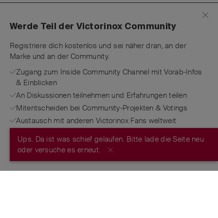
Werde Teil der Victorinox Community
Registriere dich kostenlos und sei näher dran, an der
Marke und an der Community.
Zugang zum Inside Community Channel mit Vorab-Infos
& Einblicken
An Diskussionen teilnehmen und Erfahrungen teilen
Mitentscheiden bei Community-Projekten & Votings
Austausch mit anderen Victorinox Fans weltweit
Ups. Da ist was schief gelaufen. Bitte lade die Seite neu
JETZT REGISTRIEREN
oder versuche es erneut.