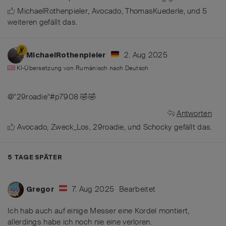
MichaelRothenpieler
,
Avocado
,
ThomasKuederle
, und
5
weiteren
gefällt das
.
2. Aug 2025
MichaelRothenpieler
KI-Übersetzung von
Rumänisch
nach
Deutsch
@"29roadie"#p7908 🤣🤣
Antworten
Avocado
,
Zweck_Los
,
29roadie
, und
Schocky
gefällt das
.
5 TAGE
SPÄTER
7. Aug 2025
Bearbeitet
Gregor
Ich hab auch auf einige Messer eine Kordel montiert,
allerdings habe ich noch nie eine verloren.