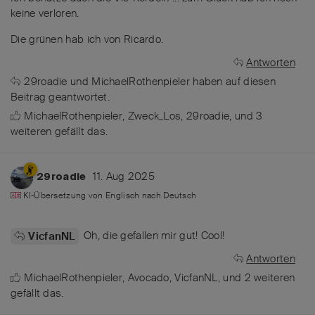
keine verloren.
Die grünen hab ich von Ricardo.
Antworten
29roadie
und
MichaelRothenpieler
haben
auf diesen
Beitrag geantwortet.
MichaelRothenpieler
,
Zweck_Los
,
29roadie
, und
3
weiteren
gefällt das
.
11. Aug 2025
29roadie
KI-Übersetzung von
Englisch
nach
Deutsch
Oh, die gefallen mir gut! Cool!
VicfanNL
Antworten
MichaelRothenpieler
,
Avocado
,
VicfanNL
, und
2
weiteren
gefällt das
.