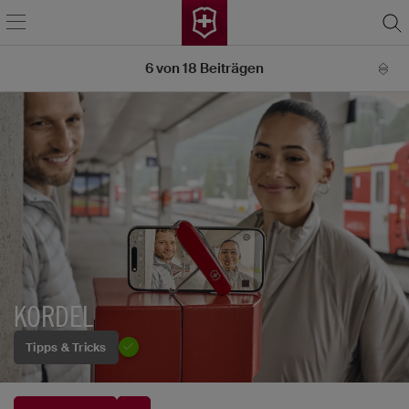
6
von
18
Beiträgen
KORDEL
Tipps & Tricks