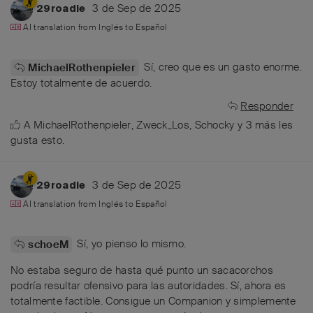
3 de Sep de 2025
29roadie
AI translation from
Inglés
to
Español
Sí, creo que es un gasto enorme.
MichaelRothenpieler
Estoy totalmente de acuerdo.
Responder
A
MichaelRothenpieler
,
Zweck_Los
,
Schocky
y
3
más
les
gusta esto
.
3 de Sep de 2025
29roadie
AI translation from
Inglés
to
Español
Sí, yo pienso lo mismo.
schoeM
No estaba seguro de hasta qué punto un sacacorchos
podría resultar ofensivo para las autoridades. Sí, ahora es
totalmente factible. Consigue un Companion y simplemente