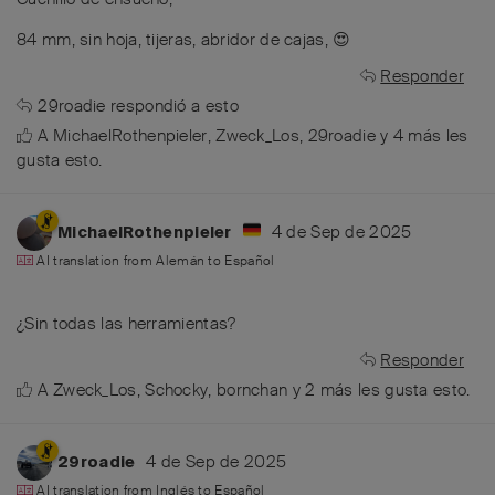
84 mm, sin hoja, tijeras, abridor de cajas, 😍
Responder
29roadie
respondió a esto
A
MichaelRothenpieler
,
Zweck_Los
,
29roadie
y
4
más
les
gusta esto
.
4 de Sep de 2025
MichaelRothenpieler
AI translation from
Alemán
to
Español
¿Sin todas las herramientas?
Responder
A
Zweck_Los
,
Schocky
,
bornchan
y
2
más
les gusta esto
.
4 de Sep de 2025
29roadie
AI translation from
Inglés
to
Español