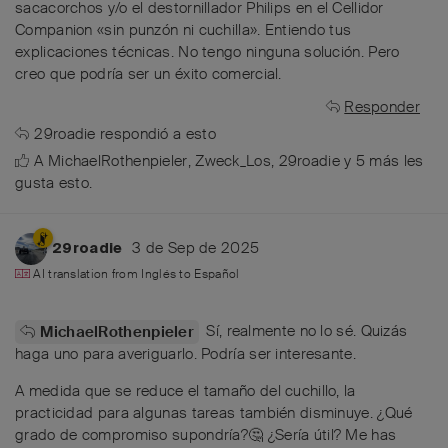
sacacorchos y/o el destornillador Philips en el Cellidor
Companion «sin punzón ni cuchilla». Entiendo tus
explicaciones técnicas. No tengo ninguna solución. Pero
creo que podría ser un éxito comercial.
Responder
29roadie
respondió a esto
A
MichaelRothenpieler
,
Zweck_Los
,
29roadie
y
5
más
les
gusta esto
.
3 de Sep de 2025
29roadie
AI translation from
Inglés
to
Español
Sí, realmente no lo sé. Quizás
MichaelRothenpieler
haga uno para averiguarlo. Podría ser interesante.
A medida que se reduce el tamaño del cuchillo, la
practicidad para algunas tareas también disminuye. ¿Qué
grado de compromiso supondría?🤔 ¿Sería útil? Me has