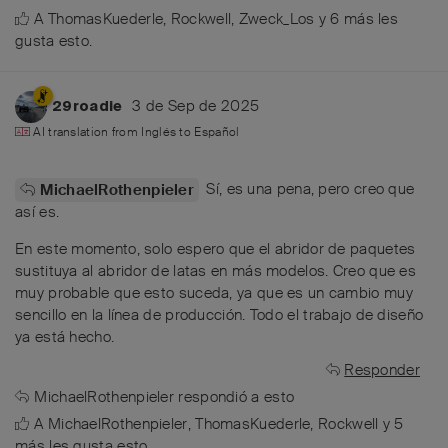
A
ThomasKuederle
,
Rockwell
,
Zweck_Los
y
6
más
les
gusta esto
.
3 de Sep de 2025
29roadie
AI translation from
Inglés
to
Español
Sí, es una pena, pero creo que
MichaelRothenpieler
así es.
En este momento, solo espero que el abridor de paquetes
sustituya al abridor de latas en más modelos. Creo que es
muy probable que esto suceda, ya que es un cambio muy
sencillo en la línea de producción. Todo el trabajo de diseño
ya está hecho.
Responder
MichaelRothenpieler
respondió a esto
A
MichaelRothenpieler
,
ThomasKuederle
,
Rockwell
y
5
más
les gusta esto
.