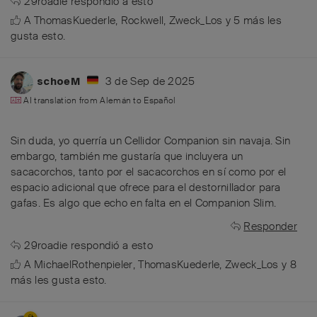
29roadie
respondió a esto
A
ThomasKuederle
,
Rockwell
,
Zweck_Los
y
5
más
les
gusta esto
.
3 de Sep de 2025
schoeM
AI translation from
Alemán
to
Español
Sin duda, yo querría un Cellidor Companion sin navaja. Sin
embargo, también me gustaría que incluyera un
sacacorchos, tanto por el sacacorchos en sí como por el
espacio adicional que ofrece para el destornillador para
gafas. Es algo que echo en falta en el Companion Slim.
Responder
29roadie
respondió a esto
A
MichaelRothenpieler
,
ThomasKuederle
,
Zweck_Los
y
8
más
les gusta esto
.