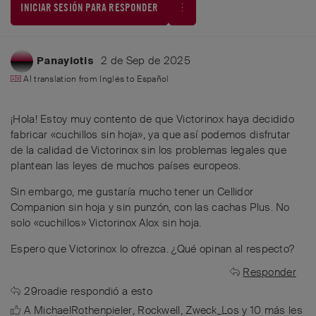
INICIAR SESIÓN PARA RESPONDER
2 de Sep de 2025
Panayiotis
AI translation from
Inglés
to
Español
¡Hola! Estoy muy contento de que Victorinox haya decidido
fabricar «cuchillos sin hoja», ya que así podemos disfrutar
de la calidad de Victorinox sin los problemas legales que
plantean las leyes de muchos países europeos.
Sin embargo, me gustaría mucho tener un Cellidor
Companion sin hoja y sin punzón, con las cachas Plus. No
solo «cuchillos» Victorinox Alox sin hoja.
Espero que Victorinox lo ofrezca. ¿Qué opinan al respecto?
Responder
29roadie
respondió a esto
A
MichaelRothenpieler
,
Rockwell
,
Zweck_Los
y
10
más
les