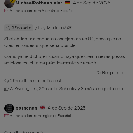
4 de Sep de 2025
MichaelRothenpieler
AI translation from
Alemán
to
Español
¿Tú y Modden? 🙈
29roadie
Si el abridor de paquetes encajara en un 84, cosa que no
creo, entonces sí que sería posible
Como ya he dicho, en cuanto haya que crear nuevas piezas
adicionales, el tema prácticamente se acabó
Responder
29roadie
respondió a esto
A
Zweck_Los
,
29roadie
,
Schocky
y
3
más
les gusta esto
.
4 de Sep de 2025
bornchan
AI translation from
Inglés
to
Español
Cuchillo de ensueño;