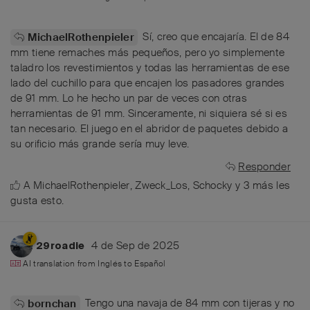
Sí, creo que encajaría. El de 84
MichaelRothenpieler
mm tiene remaches más pequeños, pero yo simplemente
taladro los revestimientos y todas las herramientas de ese
lado del cuchillo para que encajen los pasadores grandes
de 91 mm. Lo he hecho un par de veces con otras
herramientas de 91 mm. Sinceramente, ni siquiera sé si es
tan necesario. El juego en el abridor de paquetes debido a
su orificio más grande sería muy leve.
Responder
A
MichaelRothenpieler
,
Zweck_Los
,
Schocky
y
3
más
les
gusta esto
.
4 de Sep de 2025
29roadie
AI translation from
Inglés
to
Español
Tengo una navaja de 84 mm con tijeras y no
bornchan