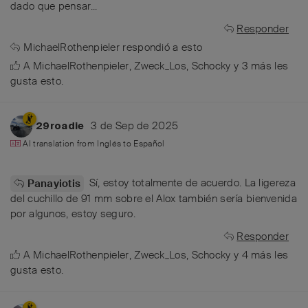
dado que pensar...
Responder
MichaelRothenpieler
respondió a esto
A
MichaelRothenpieler
,
Zweck_Los
,
Schocky
y
3
más
les
gusta esto
.
3 de Sep de 2025
29roadie
AI translation from
Inglés
to
Español
Sí, estoy totalmente de acuerdo. La ligereza
Panayiotis
del cuchillo de 91 mm sobre el Alox también sería bienvenida
por algunos, estoy seguro.
Responder
A
MichaelRothenpieler
,
Zweck_Los
,
Schocky
y
4
más
les
gusta esto
.