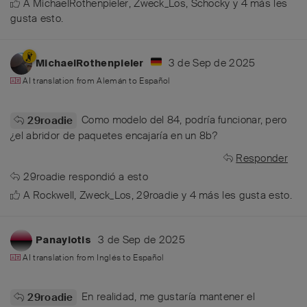
A
MichaelRothenpieler
,
Zweck_Los
,
Schocky
y
4
más
les
gusta esto
.
3 de Sep de 2025
MichaelRothenpieler
AI translation from
Alemán
to
Español
Como modelo del 84, podría funcionar, pero
29roadie
¿el abridor de paquetes encajaría en un 8b?
Responder
29roadie
respondió a esto
A
Rockwell
,
Zweck_Los
,
29roadie
y
4
más
les gusta esto
.
3 de Sep de 2025
Panayiotis
AI translation from
Inglés
to
Español
En realidad, me gustaría mantener el
29roadie