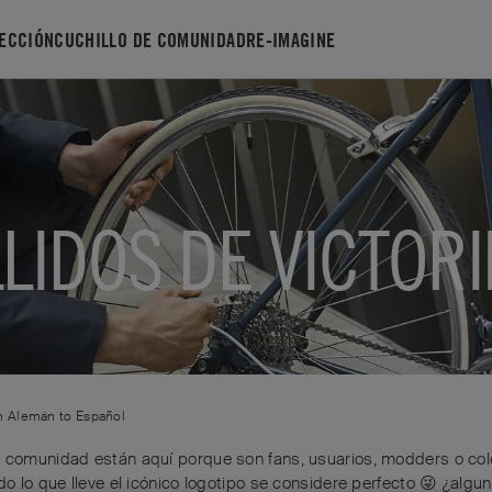
ECCIÓN
CUCHILLO DE COMUNIDAD
RE-IMAGINE
LIDOS DE VICTOR
om
Alemán
to
Español
a comunidad están aquí porque son fans, usuarios, modders o col
do lo que lleve el icónico logotipo se considere perfecto 😜 ¿algu