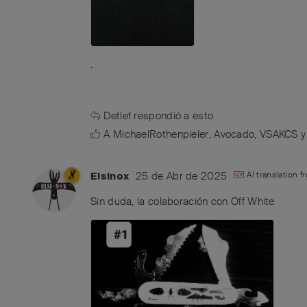
.
Detlef
respondió a esto
A
MichaelRothenpieler
,
Avocado
,
VSAKCS
25 de Abr de 2025
AI translation 
Elsinox
Sin duda, la colaboración con Off White