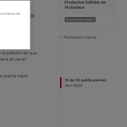
Productos fallidos de
Victorinox
 to enhance site
Responder
Esenciales diarios
Publicación original
 la petición de que
dera de peral?
se podría haber
15
de
33
publicaciones
s
Abril 2025