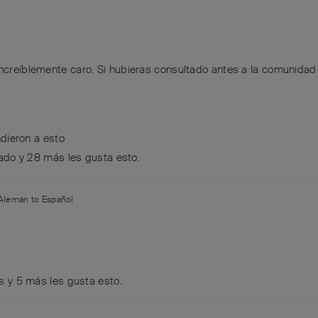
increíblemente caro. Si hubieras consultado antes a la comunidad 
dieron a esto
ado
y
28
más
les gusta esto
.
Alemán
to
Español
s
y
5
más
les gusta esto
.