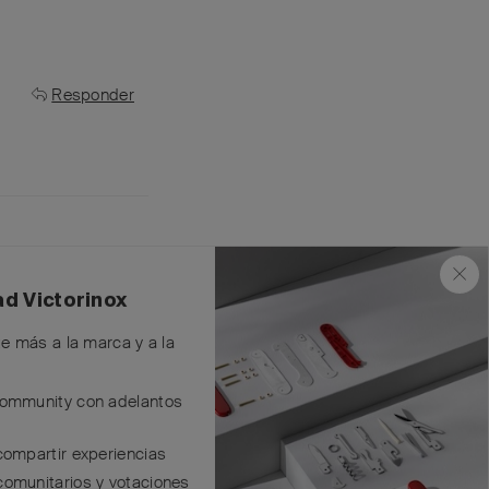
Responder
ad Victorinox
Responder
te más a la marca y a la
Community con adelantos
compartir experiencias
comunitarios y votaciones
x en la que escribo