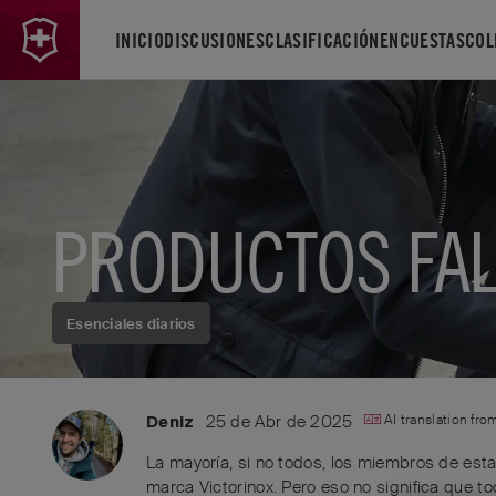
INICIO
DISCUSIONES
CLASIFICACIÓN
ENCUESTAS
COL
PRODUCTOS FAL
Esenciales diarios
25 de Abr de 2025
AI translation fr
Deniz
La mayoría, si no todos, los miembros de est
marca Victorinox. Pero eso no significa que to