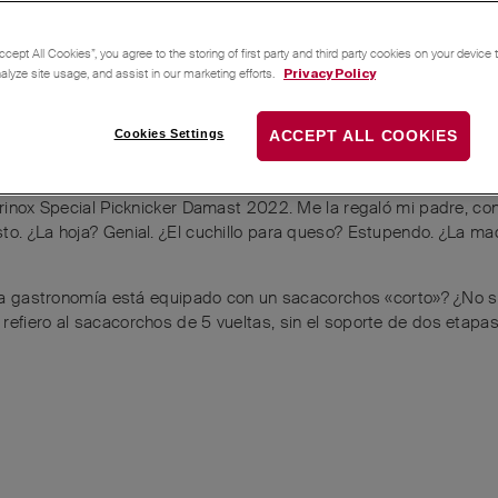
to debería haberse hecho de otra manera!»?
ccept All Cookies”, you agree to the storing of first party and third party cookies on your device
nalyze site usage, and assist in our marketing efforts.
Privacy Policy
r
y
9
más
les gusta esto
.
Cookies Settings
ACCEPT ALL COOKIES
om
Alemán
to
Español
orinox Special Picknicker Damast 2022. Me la regaló mi padre, con
to. ¿La hoja? Genial. ¿El cuchillo para queso? Estupendo. ¿La ma
 y la gastronomía está equipado con un sacacorchos «corto»? ¿No 
refiero al sacacorchos de 5 vueltas, sin el soporte de dos etapa