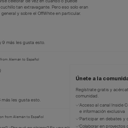
arse celebrar de vez en cuando o puede
cuchillo tan extravagante. Pero eso solo eran
eneral y sobre el OffWhite en particular.
y
9
más
les gusta esto
.
n from
Alemán
to
Español

Únete a la comunid
Regístrate gratis y acérca
comunidad.
6
más
les gusta esto
.
Acceso al canal Inside 
e información exclusiva
tion from
Alemán
to
Español
Participar en debates y 
Colaborar en proyectos 
isor? ¿Por qué no elsinox? Es una plataforma creada por Victorino