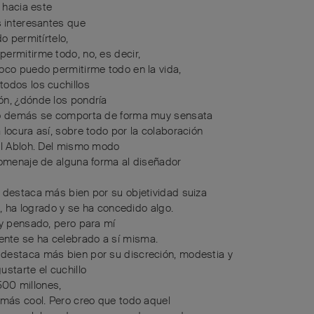
 hacia este
s interesantes que
o permitírtelo,
ermitirme todo, no, es decir,
oco puedo permitirme todo en la vida,
todos los cuchillos
ón, ¿dónde los pondría
 lo demás se comporta de forma muy sensata
 locura así, sobre todo por la colaboración
gil Abloh. Del mismo modo
homenaje de alguna forma al diseñador
, destaca más bien por su objetividad suiza
o, ha logrado y se ha concedido algo.
 y pensado, pero para mí
nte se ha celebrado a sí misma.
 destaca más bien por su discreción, modestia y
starte el cuchillo
 500 millones,
 más cool. Pero creo que todo aquel