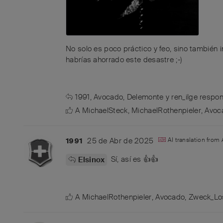
No solo es poco práctico y feo, sino también 
habrías ahorrado este desastre ;-)
1991
,
Avocado
,
Delemonte
y
ren_ilge
respon
A
MichaelSteck
,
MichaelRothenpieler
,
Avoc
25 de Abr de 2025
AI translation from
1991
Sí, así es 👍👍
Elsinox
A
MichaelRothenpieler
,
Avocado
,
Zweck_Lo