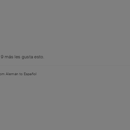
y
9
más
les gusta esto
.
from
Alemán
to
Español