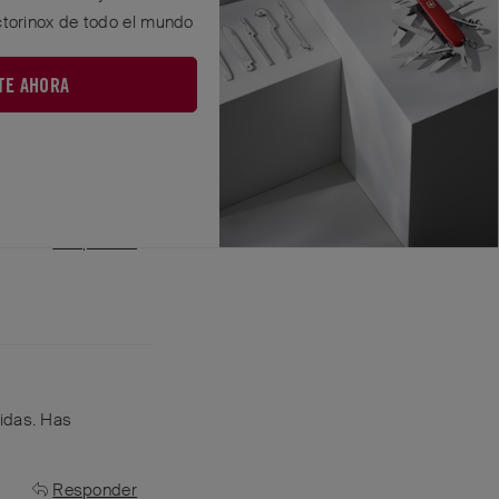
ctorinox de todo el mundo
 y mis opiniones
ue era una
no tú? No entiendo
TE AHORA
cas a todo el mundo
 te sientes
, entonces parece
rofundizar un poco
Responder
didas. Has
Responder