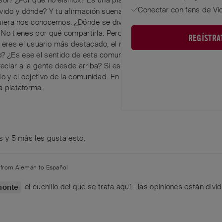
Conectar con fans de Vi
ivido y dónde? Y tu afirmación suena como si me conocieras a mí
siquiera nos conocemos. ¿Dónde se divide aquí qué y cómo? Creo q
. No tienes por qué compartirla. Pero ¿por qué soy yo el divisor y 
REGÍSTRA
e eres el usuario más destacado, el número uno. ¿Es porque criti
o? ¿Es ese el sentido de esta comunidad, a la que aparentemente
reciar a la gente desde arriba? Si ese es el camino hacia la cima
do y el objetivo de la comunidad. En ese caso, me esforzaré por p
a plataforma.
s
y
5
más
les gusta esto
.
n from
Alemán
to
Español
el cuchillo del que se trata aquí... las opiniones están divi
monte