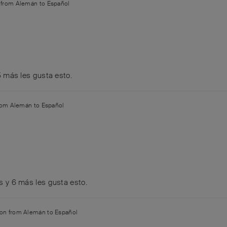
n from
Alemán
to
Español
5
más
les gusta esto
.
from
Alemán
to
Español
s
y
6
más
les gusta esto
.
tion from
Alemán
to
Español