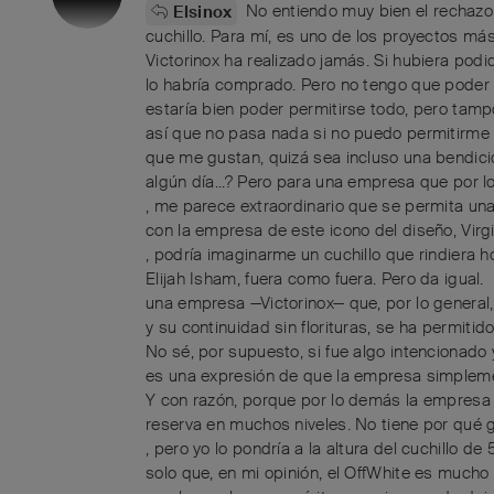
No entiendo muy bien el rechazo
Elsinox
cuchillo. Para mí, es uno de los proyectos má
Victorinox ha realizado jamás. Si hubiera podid
lo habría comprado. Pero no tengo que poder p
estaría bien poder permitirse todo, pero tamp
así que no pasa nada si no puedo permitirme 
que me gustan, quizá sea incluso una bendici
algún día...? Pero para una empresa que por
, me parece extraordinario que se permita una
con la empresa de este icono del diseño, Vir
, podría imaginarme un cuchillo que rindiera 
Elijah Isham, fuera como fuera. Pero da igual.
una empresa —Victorinox— que, por lo general
y su continuidad sin florituras, se ha permitid
No sé, por supuesto, si fue algo intencionado
es una expresión de que la empresa simpleme
Y con razón, porque por lo demás la empresa
reserva en muchos niveles. No tiene por qué gu
, pero yo lo pondría a la altura del cuchillo de
solo que, en mi opinión, el OffWhite es mucho