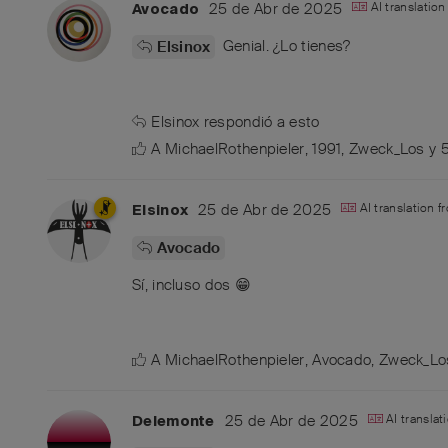
25 de Abr de 2025
AI translatio
Avocado
Genial. ¿Lo tienes?
Elsinox
Elsinox
respondió a esto
A
MichaelRothenpieler
,
1991
,
Zweck_Los
y
25 de Abr de 2025
AI translation 
Elsinox
Avocado
Sí, incluso dos 😁
A
MichaelRothenpieler
,
Avocado
,
Zweck_Lo
25 de Abr de 2025
AI transla
Delemonte