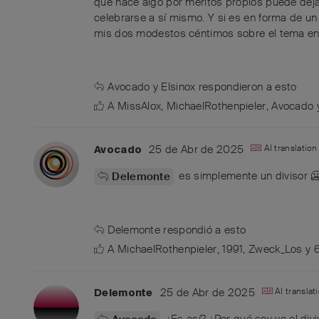
que hace algo por méritos propios puede dej
celebrarse a sí mismo. Y si es en forma de un 
mis dos modestos céntimos sobre el tema en g
Avocado
y
Elsinox
respondieron a esto
A
MissAlox
,
MichaelRothenpieler
,
Avocado
25 de Abr de 2025
AI translatio
Avocado
es simplemente un divisor 
Delemonte
Delemonte
respondió a esto
A
MichaelRothenpieler
,
1991
,
Zweck_Los
y
25 de Abr de 2025
AI transla
Delemonte
¿Es así? ¿Por qué soy yo el div