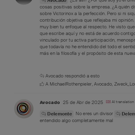
Avocado
cosas positivas sobre la empresa. ¿A quién d
sobre Victorinox a la perfección. Pero si ni 
contribución objetiva que reflejaba mi opinión
muy bien tu enfoque al respecto. He visto qu
que escribe aquí y no está de acuerdo contig
vinculado por tu activa participación, menosp
que todavía no he entendido del todo el senti
más en la filosofía y el propósito de esta nuev
Avocado
respondió a esto
A
MichaelRothenpieler
,
Avocado
,
Zweck_Lo
25 de Abr de 2025
AI translatio
Avocado
No eres un divisor
Delemonte
Dele
entendido algo completamente mal