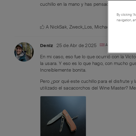
cuchillo en la mano y has pensado «¡vaya, es
By clicking “A
navigation, a
A
NickSak
,
Zweck_Los
,
MichaelRothenpiele
25 de Abr de 2025
AI translation fr
Deniz
En mi caso, eso fue lo que ocurrió con la Vict
la usara. Y eso es lo que hago, con mucho gus
Increíblemente bonita.
Pero ¿por qué este cuchillo para el disfrute
utilizado el sacacorchos del Wine Master? Me 