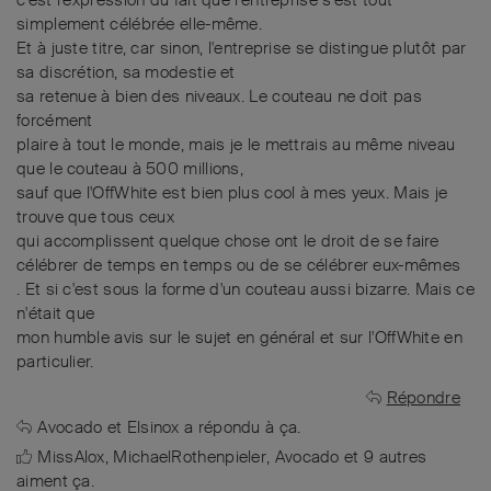
simplement célébrée elle-même.
Et à juste titre, car sinon, l'entreprise se distingue plutôt par
sa discrétion, sa modestie et
sa retenue à bien des niveaux. Le couteau ne doit pas
forcément
plaire à tout le monde, mais je le mettrais au même niveau
que le couteau à 500 millions,
sauf que l'OffWhite est bien plus cool à mes yeux. Mais je
trouve que tous ceux
qui accomplissent quelque chose ont le droit de se faire
célébrer de temps en temps ou de se célébrer eux-mêmes
. Et si c'est sous la forme d'un couteau aussi bizarre. Mais ce
n'était que
mon humble avis sur le sujet en général et sur l'OffWhite en
particulier.
Répondre
Avocado
et
Elsinox
a répondu à ça.
MissAlox
,
MichaelRothenpieler
,
Avocado
et
9
autres
aiment ça
.