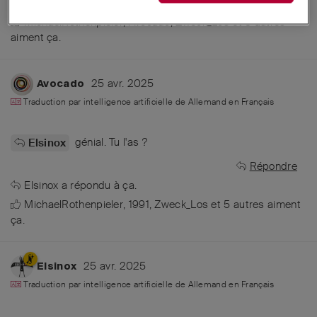
Répondre
MichaelRothenpieler
,
Avocado
,
Zweck_Los
et
5
autres
aiment ça
.
25 avr. 2025
Avocado
Traduction par intelligence artificielle de
Allemand
en
Français
génial. Tu l'as ?
Elsinox
Répondre
Elsinox
a répondu à ça.
MichaelRothenpieler
,
1991
,
Zweck_Los
et
5
autres
aiment
ça
.
25 avr. 2025
Elsinox
Traduction par intelligence artificielle de
Allemand
en
Français