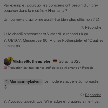
Par exemple : pourquoi les pompiers ont besoin d'un tire-
bouchon dans le modèle « Fireman » ?
Un tournevis cruciforme aurait été bien plus utile, non ? 😝
Répondre
MichaelRothenpieler
et
VicfanNL
a répondu à ça.
UB1977
,
Messerbaer60
,
MichaelRothenpieler
et
12
autres
aiment ça
.
26 avr. 2025
MichaelRothenpieler
Traduction par intelligence artificielle de
Allemand
en
Français
Le modèle s'appelle Jumpmaster
Marcsarmyknives
😉
Répondre
Avocado
,
Zweck_Los
,
Wire_Edge
et
5
autres
aiment ça
.