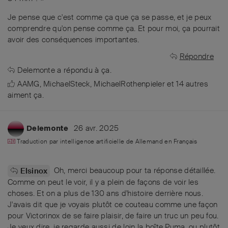
Je pense que c'est comme ça que ça se passe, et je peux
comprendre qu'on pense comme ça. Et pour moi, ça pourrait
avoir des conséquences importantes.
Répondre
Delemonte
a répondu à ça.
AAMG
,
MichaelSteck
,
MichaelRothenpieler
et
14
autres
aiment ça
.
26 avr. 2025
Delemonte
Traduction par intelligence artificielle de
Allemand
en
Français
Oh, merci beaucoup pour ta réponse détaillée.
Elsinox
Comme on peut le voir, il y a plein de façons de voir les
choses. Et on a plus de 130 ans d'histoire derrière nous.
J'avais dit que je voyais plutôt ce couteau comme une façon
pour Victorinox de se faire plaisir, de faire un truc un peu fou.
Je veux dire, je regarde aussi de loin la boîte Puma, ou plutôt