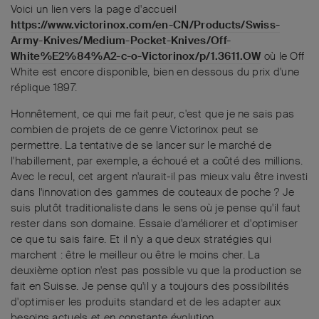
Voici un lien vers la page d'accueil
https://www.victorinox.com/en-CN/Products/Swiss-
Army-Knives/Medium-Pocket-Knives/Off-
White%E2%84%A2-c-o-Victorinox/p/1.3611.OW
où le Off
White est encore disponible, bien en dessous du prix d'une
réplique 1897.
Honnêtement, ce qui me fait peur, c'est que je ne sais pas
combien de projets de ce genre Victorinox peut se
permettre. La tentative de se lancer sur le marché de
l'habillement, par exemple, a échoué et a coûté des millions.
Avec le recul, cet argent n'aurait-il pas mieux valu être investi
dans l'innovation des gammes de couteaux de poche ? Je
suis plutôt traditionaliste dans le sens où je pense qu'il faut
rester dans son domaine. Essaie d'améliorer et d'optimiser
ce que tu sais faire. Et il n'y a que deux stratégies qui
marchent : être le meilleur ou être le moins cher. La
deuxième option n'est pas possible vu que la production se
fait en Suisse. Je pense qu'il y a toujours des possibilités
d'optimiser les produits standard et de les adapter aux
besoins actuels et en constante évolution.