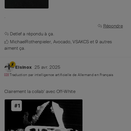
.
Répondre
Detlef
a répondu à ça.
MichaelRothenpieler
,
Avocado
,
VSAKCS
et
9
autres
aiment ça
.
25 avr. 2025
Elsinox
Traduction par intelligence artificielle de
Allemand
en
Français
Clairement la collab' avec Off-White