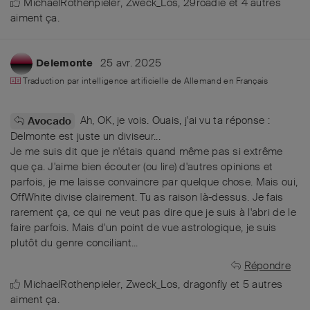
MichaelRothenpieler
,
Zweck_Los
,
29roadie
et
4
autres
aiment ça
.
25 avr. 2025
Delemonte
Traduction par intelligence artificielle de
Allemand
en
Français
Ah, OK, je vois. Ouais, j'ai vu ta réponse :
Avocado
Delmonte est juste un diviseur...
Je me suis dit que je n'étais quand même pas si extrême
que ça. J'aime bien écouter (ou lire) d'autres opinions et
parfois, je me laisse convaincre par quelque chose. Mais oui,
OffWhite divise clairement. Tu as raison là-dessus. Je fais
rarement ça, ce qui ne veut pas dire que je suis à l'abri de le
faire parfois. Mais d'un point de vue astrologique, je suis
plutôt du genre conciliant...
Répondre
MichaelRothenpieler
,
Zweck_Los
,
dragonfly
et
5
autres
aiment ça
.