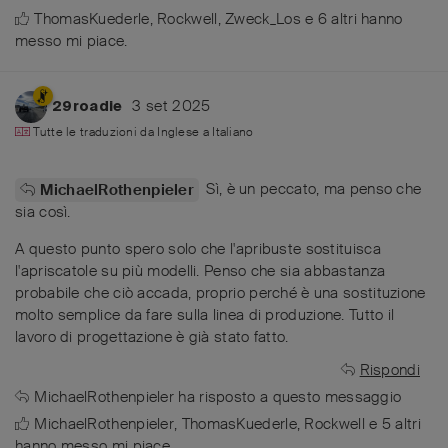
ThomasKuederle
,
Rockwell
,
Zweck_Los
e
6
altri
hanno
messo mi piace
.
3 set 2025
29roadie
Tutte le traduzioni da
Inglese
a
Italiano
Sì, è un peccato, ma penso che
MichaelRothenpieler
sia così.
A questo punto spero solo che l'apribuste sostituisca
l'apriscatole su più modelli. Penso che sia abbastanza
probabile che ciò accada, proprio perché è una sostituzione
molto semplice da fare sulla linea di produzione. Tutto il
lavoro di progettazione è già stato fatto.
Rispondi
MichaelRothenpieler
ha risposto a questo messaggio
MichaelRothenpieler
,
ThomasKuederle
,
Rockwell
e
5
altri
hanno messo mi piace
.