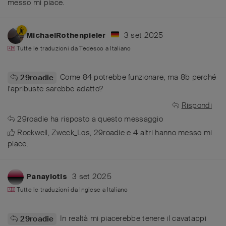
messo mi piace
.
3 set 2025
MichaelRothenpieler
Tutte le traduzioni da
Tedesco
a
Italiano
Come 84 potrebbe funzionare, ma 8b perché
29roadie
l'apribuste sarebbe adatto?
Rispondi
29roadie
ha risposto a questo messaggio
Rockwell
,
Zweck_Los
,
29roadie
e
4
altri
hanno messo mi
piace
.
3 set 2025
Panayiotis
Tutte le traduzioni da
Inglese
a
Italiano
In realtà mi piacerebbe tenere il cavatappi
29roadie