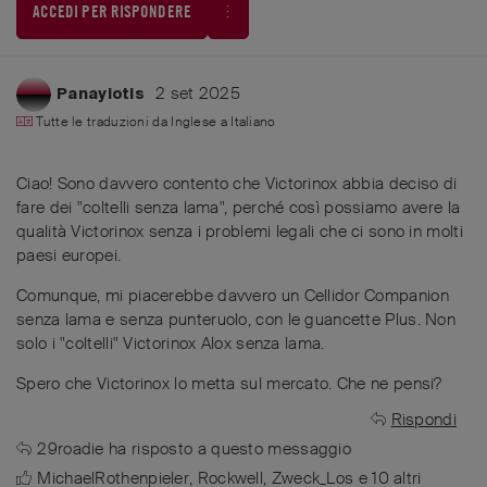
ACCEDI PER RISPONDERE
2 set 2025
Panayiotis
Tutte le traduzioni da
Inglese
a
Italiano
Ciao! Sono davvero contento che Victorinox abbia deciso di
fare dei "coltelli senza lama", perché così possiamo avere la
qualità Victorinox senza i problemi legali che ci sono in molti
paesi europei.
Comunque, mi piacerebbe davvero un Cellidor Companion
senza lama e senza punteruolo, con le guancette Plus. Non
solo i "coltelli" Victorinox Alox senza lama.
Spero che Victorinox lo metta sul mercato. Che ne pensi?
Rispondi
29roadie
ha risposto a questo messaggio
MichaelRothenpieler
,
Rockwell
,
Zweck_Los
e
10
altri