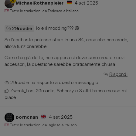
4 set 2025
MichaelRothenpieler
Tutte le traduzioni da
Tedesco
a
Italiano
Io e il modding??? 🙈
29roadie
Se l'apribuste potesse stare in una 84, cosa che non credo,
allora funzionerebbe
Come ho già detto, non appena si dovessero creare nuovi
accessori, la questione sarebbe praticamente chiusa
Rispondi
29roadie
ha risposto a questo messaggio
Zweck_Los
,
29roadie
,
Schocky
e
3
altri
hanno messo mi
piace
.
4 set 2025
bornchan
Tutte le traduzioni da
Inglese
a
Italiano