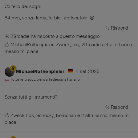
Coltello dei sogni;
84 mm, senza lama, forbici, apriscatole, 😍
Rispondi
29roadie
ha risposto a questo messaggio
MichaelRothenpieler
,
Zweck_Los
,
29roadie
e
4
altri
hanno
messo mi piace
.
4 set 2025
MichaelRothenpieler
Tutte le traduzioni da
Tedesco
a
Italiano
Senza tutti gli strumenti?
Rispondi
Zweck_Los
,
Schocky
,
bornchan
e
2
altri
hanno messo mi
piace
.