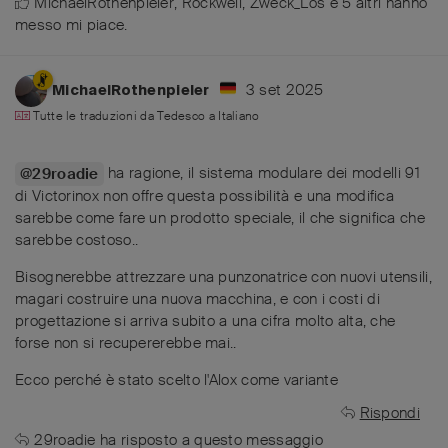
MichaelRothenpieler
,
Rockwell
,
Zweck_Los
e
5
altri
hanno
messo mi piace
.
3 set 2025
MichaelRothenpieler
Tutte le traduzioni da
Tedesco
a
Italiano
ha ragione, il sistema modulare dei modelli 91
@29roadie
di Victorinox non offre questa possibilità e una modifica
sarebbe come fare un prodotto speciale, il che significa che
sarebbe costoso..
Bisognerebbe attrezzare una punzonatrice con nuovi utensili,
magari costruire una nuova macchina, e con i costi di
progettazione si arriva subito a una cifra molto alta, che
forse non si recupererebbe mai..
Ecco perché è stato scelto l'Alox come variante
Rispondi
29roadie
ha risposto a questo messaggio