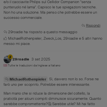
e/o il cacciavite Philips sul Cellidor Companion "senza
punteruolo né lama". Capisco le tue spiegazioni tecniche.
Non ho una soluzione. Ma penso che potrebbe essere un
successo commerciale.
Rispondi
29roadie
ha risposto a questo messaggio
MichaelRothenpieler
,
Zweck_Los
,
29roadie
e
5
altri
hanno
messo mi piace
.
3 set 2025
29roadie
Tutte le traduzioni da
Inglese
a
Italiano
Sì, davvero non lo so. Forse ne
MichaelRothenpieler
farò uno per scoprirlo. Potrebbe essere interessante.
Man mano che si riduce la dimensione del coltello, la
praticità per alcuni compiti diminuisce sicuramente. Quanto
sarebbe compromettente?🤔 Sarebbe utile? Mi hai fatto