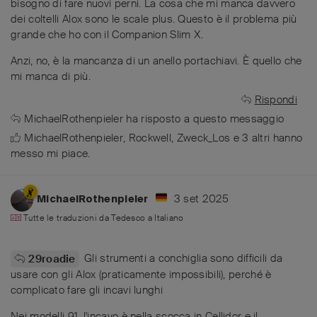
bisogno di fare nuovi perni. La cosa che mi manca davvero
dei coltelli Alox sono le scale plus. Questo è il problema più
grande che ho con il Companion Slim X.
Anzi, no, è la mancanza di un anello portachiavi. È quello che
mi manca di più.
Rispondi
MichaelRothenpieler
ha risposto a questo messaggio
MichaelRothenpieler
,
Rockwell
,
Zweck_Los
e
3
altri
hanno
messo mi piace
.
3 set 2025
MichaelRothenpieler
Tutte le traduzioni da
Tedesco
a
Italiano
Gli strumenti a conchiglia sono difficili da
29roadie
usare con gli Alox (praticamente impossibili), perché è
complicato fare gli incavi lunghi
Nei modelli 91, l'incavo è nella scocca in Cellidor e il