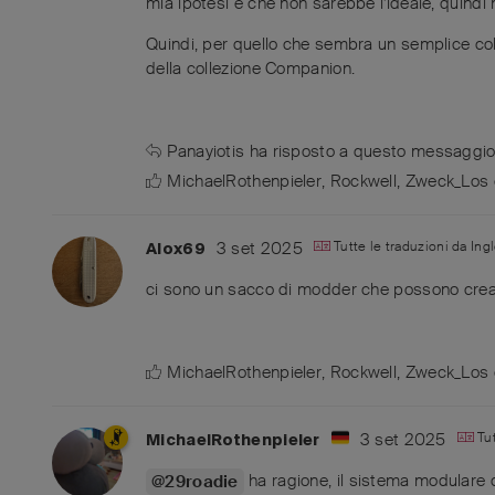
mia ipotesi è che non sarebbe l'ideale, quindi 
Quindi, per quello che sembra un semplice coltell
della collezione Companion.
Panayiotis
ha risposto a questo messaggi
MichaelRothenpieler
,
Rockwell
,
Zweck_Los
3 set 2025
Tutte le traduzioni da
Ing
Alox69
ci sono un sacco di modder che possono crea
MichaelRothenpieler
,
Rockwell
,
Zweck_Los
3 set 2025
Tu
MichaelRothenpieler
ha ragione, il sistema modulare d
@29roadie