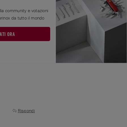
ella community e votazioni
orinox da tutto il mondo
ATI ORA
n scala 91 mm.
Rispondi
Rispondi