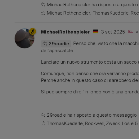
MichaelRothenpieler
ha risposto a questo
MichaelRothenpieler
,
ThomasKuederle
,
Roc
3 set 2025
Tu
MichaelRothenpieler
Penso che, visto che la macchina
29roadie
dell'apriscatole
Lanciare un nuovo strumento costa un sacco a
Comunque, non penso che ora verranno prodott
Perché anche in questo caso ci sarebbero dei 
Si può sempre dire "in fondo non è una grande s
29roadie
ha risposto a questo messaggio
ThomasKuederle
,
Rockwell
,
Zweck_Los
e
5