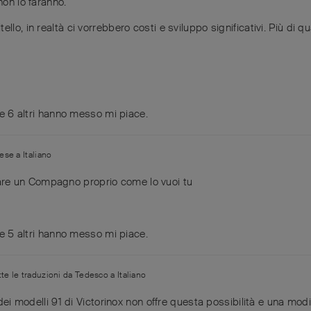
non lo faranno.
o, in realtà ci vorrebbero costi e sviluppo significativi. Più di qua
o
e
6
altri
hanno messo mi piace
.
lese
a
Italiano
re un Compagno proprio come lo vuoi tu
e
5
altri
hanno messo mi piace
.
tte le traduzioni da
Tedesco
a
Italiano
ei modelli 91 di Victorinox non offre questa possibilità e una mo