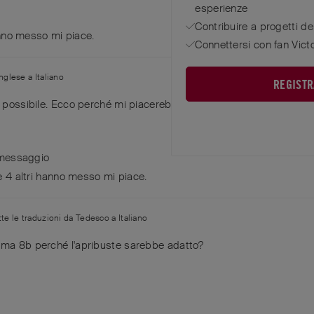
esperienze
Contribuire a progetti d
no messo mi piace
.
Connettersi con fan Vict
Inglese
a
Italiano
REGISTR
è possibile. Ecco perché mi piacerebbe una versione in plastica i
 messaggio
e
4
altri
hanno messo mi piace
.
tte le traduzioni da
Tedesco
a
Italiano
ma 8b perché l'apribuste sarebbe adatto?