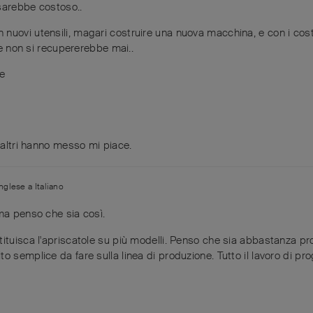
 sarebbe costoso..
nuovi utensili, magari costruire una nuova macchina, e con i cost
rse non si recupererebbe mai..
te
altri
hanno messo mi piace
.
Inglese
a
Italiano
ma penso che sia così.
ituisca l'apriscatole su più modelli. Penso che sia abbastanza pr
 semplice da fare sulla linea di produzione. Tutto il lavoro di pro