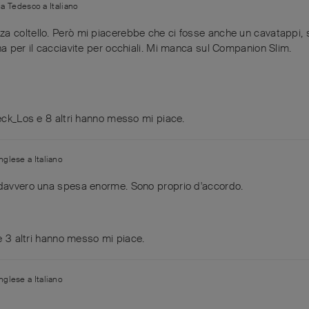
da
Tedesco
a
Italiano
a coltello. Però mi piacerebbe che ci fosse anche un cavatappi, s
na per il cacciavite per occhiali. Mi manca sul Companion Slim.
ck_Los
e
8
altri
hanno messo mi piace
.
Inglese
a
Italiano
 davvero una spesa enorme. Sono proprio d'accordo.
e
3
altri
hanno messo mi piace
.
Inglese
a
Italiano