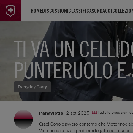
HOME
DISCUSSIONI
CLASSIFICA
SONDAGGI
COLLEZIO
TI VA UN CELL
PUNTERUOLO E 
Everyday Carry
2 set 2025
Tutte le traduzioni d
Panayiotis
Ciao! Sono davvero contento che Victorinox abb
Victorinox senza i problemi legali che ci sono 