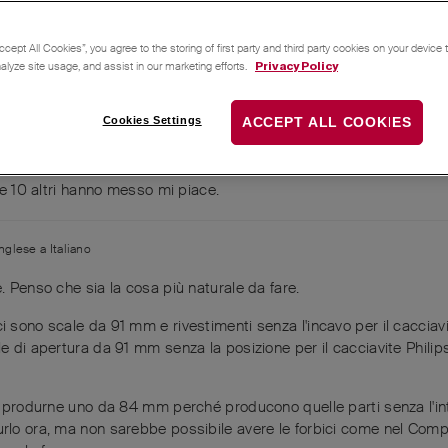
Companion senza lama e senza punteruolo, con le guancette Plus
ccept All Cookies”, you agree to the storing of first party and third party cookies on your device
nalyze site usage, and assist in our marketing efforts.
Privacy Policy
e ne pensi?
Cookies Settings
ACCEPT ALL COOKIES
e
10
altri
hanno messo mi piace
.
Inglese
a
Italiano
 Penso che sia la cosa più naturale da fare.
i sono scale da 91 mm e rivestimenti senza l'incavo per il cacciav
le di apertura da 91 mm senza la posizione per il cacciavite Phili
di produrne uno da 84 mm perché producono quelle parti senza l'inta
urlo ora, ma non sarebbe possibile avere le forbici come nel Comp