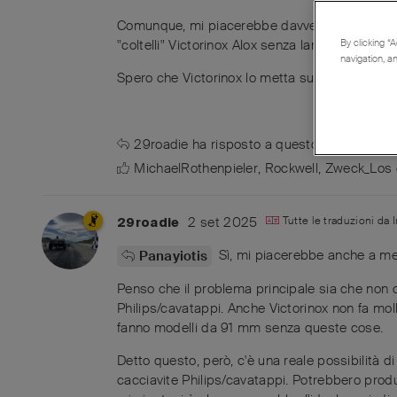
Comunque, mi piacerebbe davvero un Cellidor 
"coltelli" Victorinox Alox senza lama.
By clicking “A
navigation, a
Spero che Victorinox lo metta sul mercato. Ch
29roadie
ha risposto a questo messaggio
MichaelRothenpieler
,
Rockwell
,
Zweck_Los
2 set 2025
Tutte le traduzioni da
29roadie
Sì, mi piacerebbe anche a me.
Panayiotis
Penso che il problema principale sia che non c
Philips/cavatappi. Anche Victorinox non fa mol
fanno modelli da 91 mm senza queste cose.
Detto questo, però, c'è una reale possibilità 
cacciavite Philips/cavatappi. Potrebbero prod