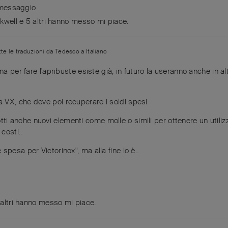
 messaggio
kwell
e
5
altri
hanno messo mi piace
.
tte le traduzioni da
Tedesco
a
Italiano
 per fare l'apribuste esiste già, in futuro la useranno anche in alt
 VX, che deve poi recuperare i soldi spesi
i anche nuovi elementi come molle o simili per ottenere un utili
costi..
pesa per Victorinox", ma alla fine lo è..
altri
hanno messo mi piace
.