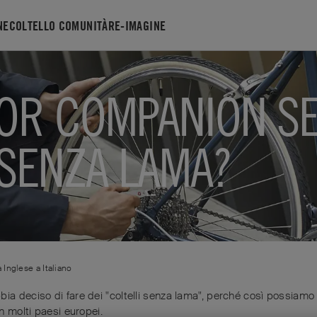
NE
COLTELLO COMUNITÀ
RE-IMAGINE
IDOR COMPANION S
SENZA LAMA?
a
Inglese
a
Italiano
ia deciso di fare dei "coltelli senza lama", perché così possiamo 
in molti paesi europei.