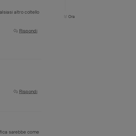
lsiasi altro coltello
Ora
Rispondi
Rispondi
difica sarebbe come