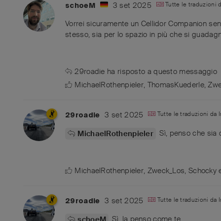
3 set 2025
Tutte le traduzioni 
schoeM
Vorrei sicuramente un Cellidor Companion senz
stesso, sia per lo spazio in più che si guadag
29roadie
ha risposto a questo messaggio
MichaelRothenpieler
,
ThomasKuederle
,
Zwe
3 set 2025
Tutte le traduzioni da
29roadie
Sì, penso che sia
MichaelRothenpieler
MichaelRothenpieler
,
Zweck_Los
,
Schocky
3 set 2025
Tutte le traduzioni da
29roadie
Sì, la penso come te.
schoeM