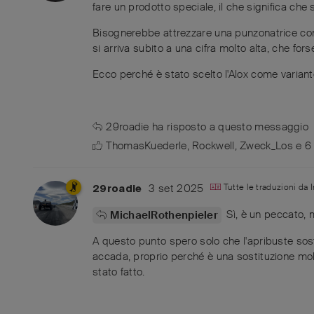
fare un prodotto speciale, il che significa che
Bisognerebbe attrezzare una punzonatrice con 
si arriva subito a una cifra molto alta, che fo
Ecco perché è stato scelto l'Alox come varian
29roadie
ha risposto a questo messaggio
ThomasKuederle
,
Rockwell
,
Zweck_Los
e
6
3 set 2025
Tutte le traduzioni da
29roadie
Sì, è un peccato, 
MichaelRothenpieler
A questo punto spero solo che l'apribuste sost
accada, proprio perché è una sostituzione molto
stato fatto.