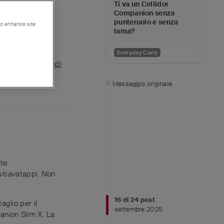
Ti va un Cellidor
Companion senza
. Non solo i
punteruolo e senza
 to enhance site
lama?
Everyday Carry
Rispondi
Messaggio originale
ite
ps/cavatappi. Non
16
di
24
post
glio per il
settembre 2025
anion Slim X. La