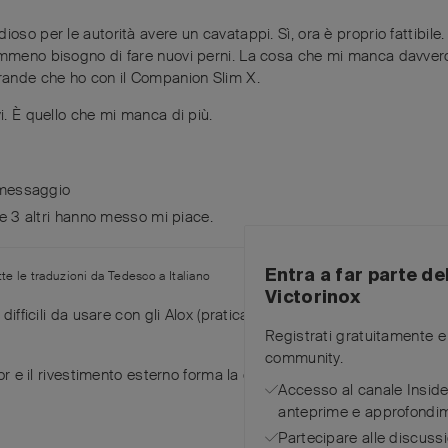
oso per le autorità avere un cavatappi. Sì, ora è proprio fattibile.
emmeno bisogno di fare nuovi perni. La cosa che mi manca davvero d
grande che ho con il Companion Slim X.
i. È quello che mi manca di più.
 messaggio
e
3
altri
hanno messo mi piace
.
Entra a far parte d
tte le traduzioni da
Tedesco
a
Italiano
Victorinox
difficili da usare con gli Alox (praticamente impossibili), perché è 
Registrati gratuitamente e 
community.
dor e il rivestimento esterno forma la chiusura corrispondente. Nei m
Accesso al canale Insi
anteprime e approfondim
Partecipare alle discussi