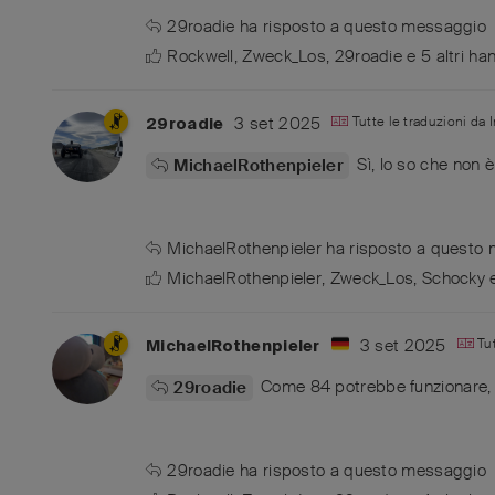
29roadie
ha risposto a questo messaggio
Rockwell
,
Zweck_Los
,
29roadie
e
5
altri
han
3 set 2025
Tutte le traduzioni da
29roadie
Sì, lo so che non 
MichaelRothenpieler
MichaelRothenpieler
ha risposto a questo
MichaelRothenpieler
,
Zweck_Los
,
Schocky
3 set 2025
Tu
MichaelRothenpieler
Come 84 potrebbe funzionare, 
29roadie
29roadie
ha risposto a questo messaggio