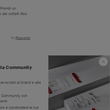
 Prendi un
ei coltelli Alox
Rispondi
ella Community
complicato fare gli
avvicinati al brand e alla
odelli Alox, le
de Community con
enti
Rispondi
oni e condividere le tue