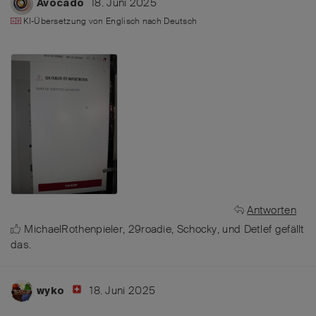
18. Juni 2025
Avocado
KI-Übersetzung von
Englisch
nach
Deutsch
Antworten
MichaelRothenpieler
,
29roadie
,
Schocky
, und
Detlef
gefällt
das
.
18. Juni 2025
wyko