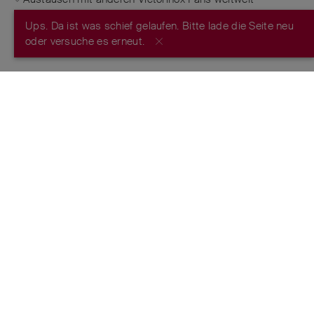
Ups. Da ist was schief gelaufen. Bitte lade die Seite neu
JETZT REGISTRIEREN
oder versuche es erneut.
FROM THE MAKERS OF THE ORIGINAL
SWISS ARMY KNIFE
™
ESTABLISHED 1884
FOLGE UNS