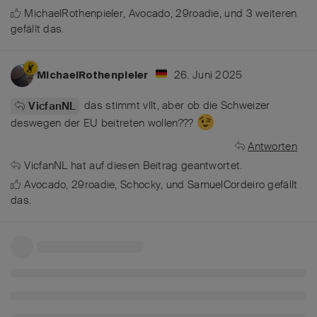
MichaelRothenpieler
,
Avocado
,
29roadie
, und
3
weiteren
gefällt das
.
26. Juni 2025
MichaelRothenpieler
das stimmt vllt, aber ob die Schweizer
VicfanNL
deswegen der EU beitreten wollen???
Antworten
VicfanNL
hat
auf diesen Beitrag geantwortet.
Avocado
,
29roadie
,
Schocky
, und
SamuelCordeiro
gefällt
das
.