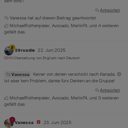
sein wird?
Antworten
Vanessa
hat
auf diesen Beitrag geantwortet.
MichaelRothenpieler
,
Avocado
,
Merlin74
, und
4
weiteren
gefällt das
.
22. Juni 2025
29roadie
KI-Übersetzung von
Englisch
nach
Deutsch
Keiner von denen verschickt nach Kanada. ☹️
Vanessa
Ist aber kein Problem, danke fürs Denken an die Gruppe!
Antworten
MichaelRothenpieler
,
Avocado
,
Merlin74
, und
3
weiteren
gefällt das
.
23. Juni 2025
Vanessa