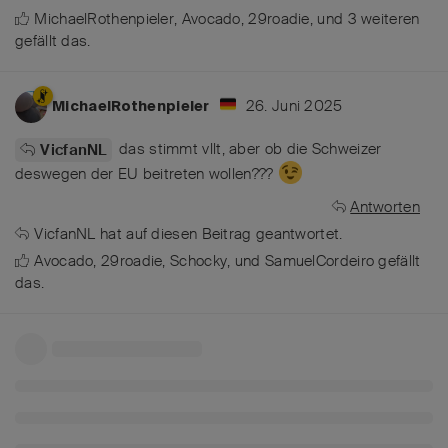
MichaelRothenpieler
,
Avocado
,
29roadie
, und
3
weiteren
gefällt das
.
26. Juni 2025
MichaelRothenpieler
das stimmt vllt, aber ob die Schweizer
VicfanNL
deswegen der EU beitreten wollen???
Antworten
VicfanNL
hat
auf diesen Beitrag geantwortet.
Avocado
,
29roadie
,
Schocky
, und
SamuelCordeiro
gefällt
das
.