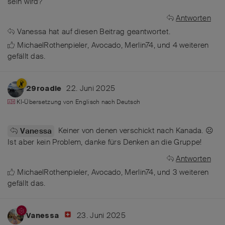
sein wird?
Antworten
Vanessa
hat
auf diesen Beitrag geantwortet.
MichaelRothenpieler
,
Avocado
,
Merlin74
, und
4
weiteren
gefällt das
.
22. Juni 2025
29roadie
KI-Übersetzung von
Englisch
nach
Deutsch
Keiner von denen verschickt nach Kanada. ☹️
Vanessa
Ist aber kein Problem, danke fürs Denken an die Gruppe!
Antworten
MichaelRothenpieler
,
Avocado
,
Merlin74
, und
3
weiteren
gefällt das
.
23. Juni 2025
Vanessa