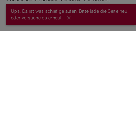
Ups. Da ist was schief gelaufen. Bitte lade die Seite neu
JETZT REGISTRIEREN
oder versuche es erneut.
FROM THE MAKERS OF THE ORIGINAL
SWISS ARMY KNIFE
™
ESTABLISHED 1884
FOLGE UNS