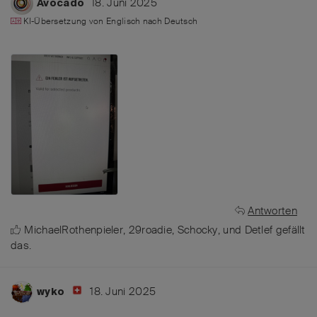
18. Juni 2025
Avocado
KI-Übersetzung von
Englisch
nach
Deutsch
Antworten
MichaelRothenpieler
,
29roadie
,
Schocky
, und
Detlef
gefällt
das
.
18. Juni 2025
wyko