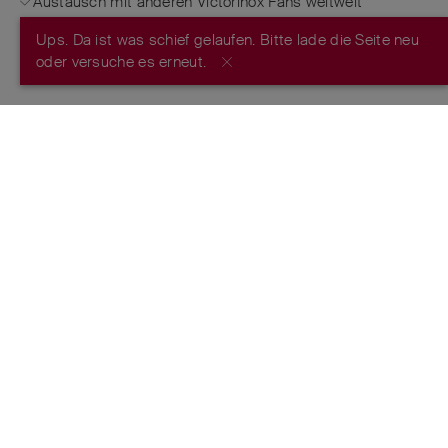
Austausch mit anderen Victorinox Fans weltweit
Ups. Da ist was schief gelaufen. Bitte lade die Seite neu
JETZT REGISTRIEREN
oder versuche es erneut.
FROM THE MAKERS OF THE ORIGINAL
SWISS ARMY KNIFE
™
ESTABLISHED 1884
FOLGE UNS