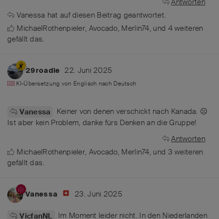
Antworten
Vanessa
hat
auf diesen Beitrag geantwortet.
MichaelRothenpieler
,
Avocado
,
Merlin74
, und
4
weiteren
gefällt das
.
22. Juni 2025
29roadie
KI-Übersetzung von
Englisch
nach
Deutsch
Keiner von denen verschickt nach Kanada. ☹️
Vanessa
Ist aber kein Problem, danke fürs Denken an die Gruppe!
Antworten
MichaelRothenpieler
,
Avocado
,
Merlin74
, und
3
weiteren
gefällt das
.
23. Juni 2025
Vanessa
Im Moment leider nicht. In den Niederlanden
VicfanNL