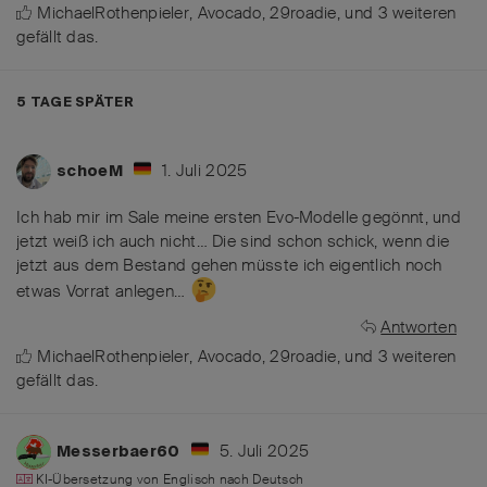
MichaelRothenpieler
,
Avocado
,
29roadie
, und
3
weiteren
gefällt das
.
5 TAGE
SPÄTER
1. Juli 2025
schoeM
Ich hab mir im Sale meine ersten Evo-Modelle gegönnt, und
jetzt weiß ich auch nicht… Die sind schon schick, wenn die
jetzt aus dem Bestand gehen müsste ich eigentlich noch
etwas Vorrat anlegen…
Antworten
MichaelRothenpieler
,
Avocado
,
29roadie
, und
3
weiteren
gefällt das
.
5. Juli 2025
Messerbaer60
KI-Übersetzung von
Englisch
nach
Deutsch