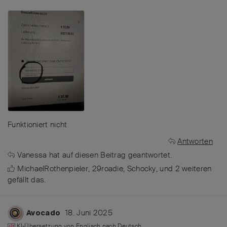
Funktioniert nicht
Antworten
Vanessa
hat
auf diesen Beitrag geantwortet.
MichaelRothenpieler
,
29roadie
,
Schocky
, und
2
weiteren
gefällt das
.
18. Juni 2025
Avocado
KI-Übersetzung von
Englisch
nach
Deutsch