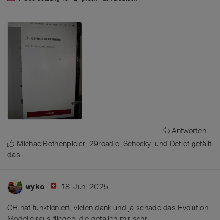
Antworten
MichaelRothenpieler
,
29roadie
,
Schocky
, und
Detlef
gefällt
das
.
18. Juni 2025
wyko
CH hat funktioniert, vielen dank und ja schade das Evolution
Modelle raus fliegen, die gefallen mir sehr.