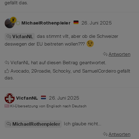
gefällt das
.
26. Juni 2025
MichaelRothenpieler
das stimmt vllt, aber ob die Schweizer
VicfanNL
deswegen der EU beitreten wollen???
Antworten
VicfanNL
hat
auf diesen Beitrag geantwortet.
Avocado
,
29roadie
,
Schocky
, und
SamuelCordeiro
gefällt
das
.
26. Juni 2025
VicfanNL
KI-Übersetzung von
Englisch
nach
Deutsch
Ich glaube nicht...
MichaelRothenpieler
Antworten