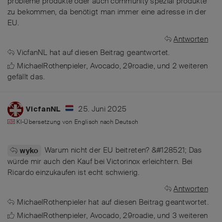
probleme produkte oder auch community spezial produkte
zu bekommen, da benötigt man immer eine adresse in der
EU.
Antworten
VicfanNL
hat
auf diesen Beitrag geantwortet.
MichaelRothenpieler
,
Avocado
,
29roadie
, und
2
weiteren
gefällt das
.
25. Juni 2025
VicfanNL
KI-Übersetzung von
Englisch
nach
Deutsch
Warum nicht der EU beitreten? &#128521; Das
wyko
würde mir auch den Kauf bei Victorinox erleichtern. Bei
Ricardo einzukaufen ist echt schwierig.
Antworten
MichaelRothenpieler
hat
auf diesen Beitrag geantwortet.
MichaelRothenpieler
,
Avocado
,
29roadie
, und
3
weiteren