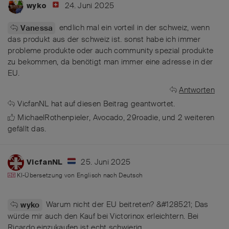
24. Juni 2025
wyko
endlich mal ein vorteil in der schweiz, wenn
Vanessa
das produkt aus der schweiz ist. sonst habe ich immer
probleme produkte oder auch community spezial produkte
zu bekommen, da benötigt man immer eine adresse in der
EU.
Antworten
VicfanNL
hat
auf diesen Beitrag geantwortet.
MichaelRothenpieler
,
Avocado
,
29roadie
, und
2
weiteren
gefällt das
.
25. Juni 2025
VicfanNL
KI-Übersetzung von
Englisch
nach
Deutsch
Warum nicht der EU beitreten? &#128521; Das
wyko
würde mir auch den Kauf bei Victorinox erleichtern. Bei
Ricardo einzukaufen ist echt schwierig.