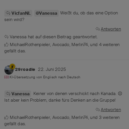
Weißt du, ob das eine Option
VicfanNL
@Vanessa
sein wird?
Antworten
Vanessa
hat
auf diesen Beitrag geantwortet.
MichaelRothenpieler
,
Avocado
,
Merlin74
, und
4
weiteren
gefällt das
.
22. Juni 2025
29roadie
KI-Übersetzung von
Englisch
nach
Deutsch
Keiner von denen verschickt nach Kanada. ☹️
Vanessa
Ist aber kein Problem, danke fürs Denken an die Gruppe!
Antworten
MichaelRothenpieler
,
Avocado
,
Merlin74
, und
3
weiteren
gefällt das
.