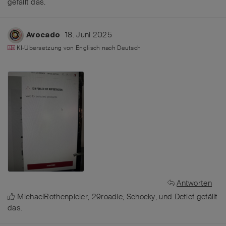
gefällt das
.
18. Juni 2025
Avocado
KI-Übersetzung von
Englisch
nach
Deutsch
Antworten
MichaelRothenpieler
,
29roadie
,
Schocky
, und
Detlef
gefällt
das
.