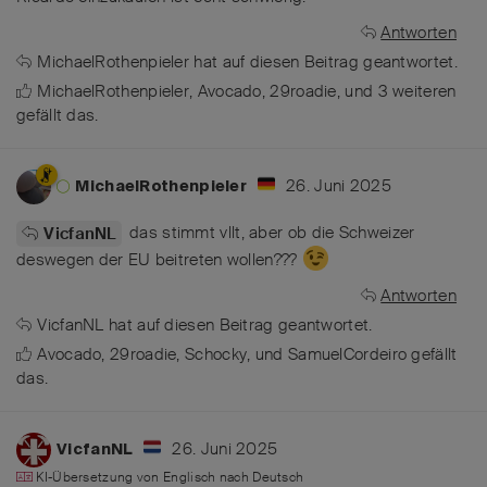
Antworten
MichaelRothenpieler
hat
auf diesen Beitrag geantwortet.
MichaelRothenpieler
,
Avocado
,
29roadie
, und
3
weiteren
gefällt das
.
26. Juni 2025
MichaelRothenpieler
das stimmt vllt, aber ob die Schweizer
VicfanNL
deswegen der EU beitreten wollen???
Antworten
VicfanNL
hat
auf diesen Beitrag geantwortet.
Avocado
,
29roadie
,
Schocky
, und
SamuelCordeiro
gefällt
das
.
26. Juni 2025
VicfanNL
KI-Übersetzung von
Englisch
nach
Deutsch