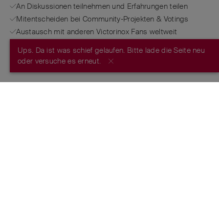
An Diskussionen teilnehmen und Erfahrungen teilen
Mitentscheiden bei Community-Projekten & Votings
Austausch mit anderen Victorinox Fans weltweit
Ups. Da ist was schief gelaufen. Bitte lade die Seite neu
JETZT REGISTRIEREN
oder versuche es erneut.
FROM THE MAKERS OF THE ORIGINAL
SWISS ARMY KNIFE
™