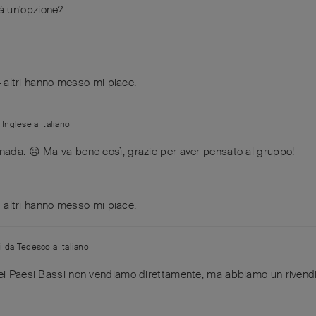
à un'opzione?
4
altri
hanno messo mi piace
.
a
Inglese
a
Italiano
ada. ☹️ Ma va bene così, grazie per aver pensato al gruppo!
3
altri
hanno messo mi piace
.
ni da
Tedesco
a
Italiano
ei Paesi Bassi non vendiamo direttamente, ma abbiamo un rivendi