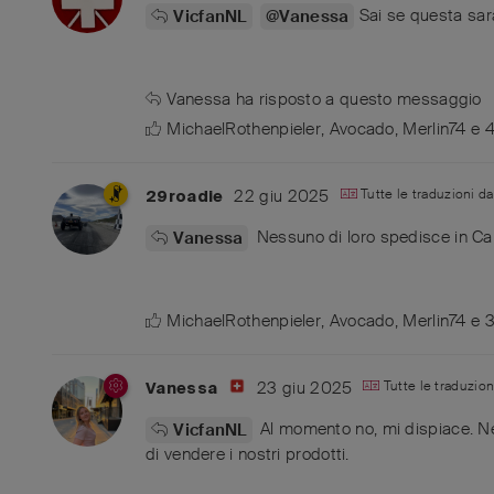
Sai se questa sar
VicfanNL
@Vanessa
Vanessa
ha risposto a questo messaggio
MichaelRothenpieler
,
Avocado
,
Merlin74
e
22 giu 2025
Tutte le traduzioni d
29roadie
Nessuno di loro spedisce in Can
Vanessa
MichaelRothenpieler
,
Avocado
,
Merlin74
e
23 giu 2025
Tutte le traduzio
Vanessa
Al momento no, mi dispiace. N
VicfanNL
di vendere i nostri prodotti.