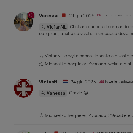
24 giu 2025
Tutte le traduzio
Vanessa
Ci stiamo ancora informando su
VicfanNL
comprarli, anche se vivete in un paese dove n
VicfanNL
e
wyko
hanno risposto a questo 
MichaelRothenpieler
,
Avocado
,
wyko
e
5
alt
24 giu 2025
Tutte le traduzio
VicfanNL
Grazie 😁
Vanessa
MichaelRothenpieler
,
Avocado
,
29roadie
e
Tutte le traduzioni da