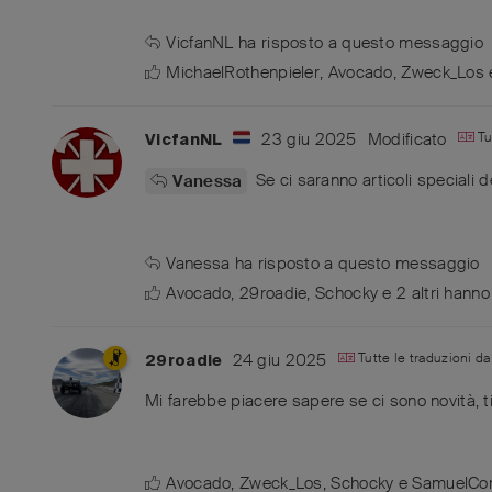
VicfanNL
ha risposto a questo messaggio
MichaelRothenpieler
,
Avocado
,
Zweck_Los
23 giu 2025
Modificato
Tu
VicfanNL
Se ci saranno articoli speciali d
Vanessa
Vanessa
ha risposto a questo messaggio
Avocado
,
29roadie
,
Schocky
e
2
altri
hanno 
24 giu 2025
Tutte le traduzioni d
29roadie
Mi farebbe piacere sapere se ci sono novità, tip
Avocado
,
Zweck_Los
,
Schocky
e
SamuelCor