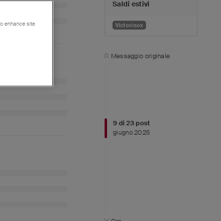
Saldi estivi
 to enhance site
Victorinox
Messaggio originale
9
di
23
post
giugno 2025