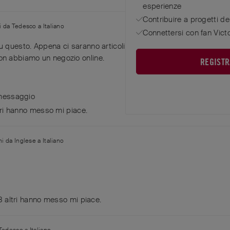
esperienze
Contribuire a progetti d
ni da
Tedesco
a
Italiano
Connettersi con fan Vict
 questo. Appena ci saranno articoli speciali della community, vi
on abbiamo un negozio online.
REGISTR
messaggio
ri
hanno messo mi piace
.
ni da
Inglese
a
Italiano
3
altri
hanno messo mi piace
.
Tedesco
a
Italiano