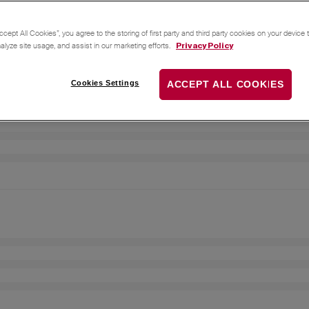
ccept All Cookies”, you agree to the storing of first party and third party cookies on your device
nalyze site usage, and assist in our marketing efforts.
Privacy Policy
Cookies Settings
ACCEPT ALL COOKIES