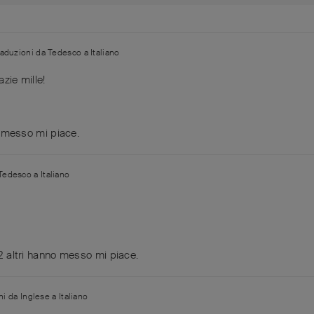
traduzioni da
Tedesco
a
Italiano
zie mille!
messo mi piace
.
Tedesco
a
Italiano
2
altri
hanno messo mi piace
.
oni da
Inglese
a
Italiano