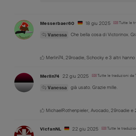
18 giu 2025
Tutte le 
Messerbaer60
Che bella cosa di Victorinox. Gra
Vanessa
Merlin74
,
29roadie
,
Schocky
e
3
altri
hanno 
22 giu 2025
Tutte le traduzioni da
Merlin74
già usato. Grazie mille.
Vanessa
MichaelRothenpieler
,
Avocado
,
29roadie
e
22 giu 2025
Tutte le traduzi
VicfanNL