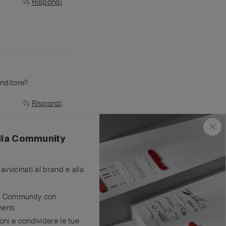
Rispondi
enditore?
Rispondi
ella Community
avvicinati al brand e alla
de Community con
Rispondi
enti
oni e condividere le tue