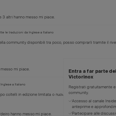
e
3
altri
hanno messo mi piace
.
tte le traduzioni da
Inglese
a
Italiano
ella community disponibili tra poco, posso comprarli tramite il riv
messo mi piace
.
Entra a far parte d
Victorinox
a
Inglese
a
Italiano
Registrati gratuitamente e 
community.
o coltelli in edizione limitata o nuovi modelli.
Accesso al canale Insi
anteprime e approfondim
Partecipare alle discussi
deiro
hanno messo mi piace
.