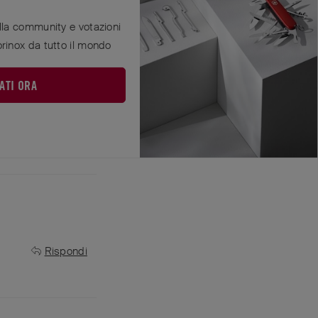
ella community e votazioni
orinox da tutto il mondo
 diremo anche come
ATI ORA
Rispondi
Rispondi